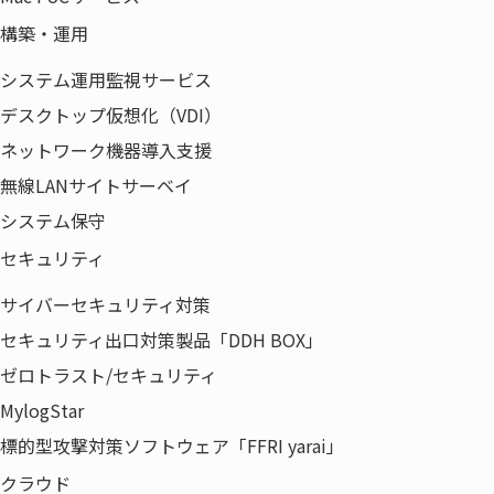
ト」～
構築・運用
講師:三鬼商事株式会社
システム運用監視サービス
新宿支店 支店長
松井 仁
氏
デスクトップ仮想化（VDI）
ネットワーク機器導入支援
14:00-
SPECIAL EVENT
『サテライトオフィスから広
無線LANサイトサーベイ
15:00
がる新しい働き方の未来形』
システム保守
講師:キャリアシフト株式会社
セキュリティ
代表取締役
森本 登志男
氏
サイバーセキュリティ対策
15:00-
『変革を促す「オフィスづくり」の進め方』
セキュリティ出口対策製品「DDH BOX」
15:40
～コロナ禍におけるプロジェクトマネジメン
ゼロトラスト/セキュリティ
ト～
MylogStar
講師:パワープレイス株式会社 エンジニアリ
標的型攻撃対策ソフトウェア「FFRI yarai」
ングセンター
クラウド
平野 大輔
氏