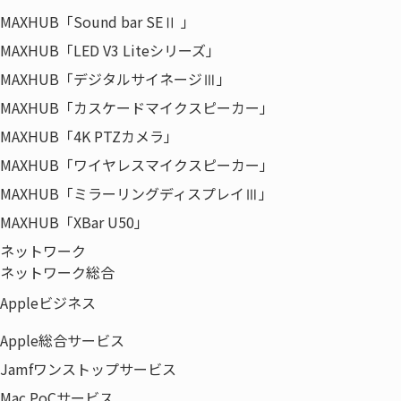
MAXHUB「Sound bar SEⅡ 」
の方
・オフィス移転のプロジェクトマネジメント
MAXHUB「LED V3 Liteシリーズ」
（PM）について詳しく知りたい方
MAXHUB「デジタルサイネージⅢ」
・働き方改革／テレワークにご興味のある方
MAXHUB「カスケードマイクスピーカー」
MAXHUB「4K PTZカメラ」
MAXHUB「ワイヤレスマイクスピーカー」
MAXHUB「ミラーリングディスプレイⅢ」
受付は終了しました。
MAXHUB「XBar U50」
ネットワーク
ネットワーク総合
Appleビジネス
セミナープログラム
Apple総合サービス
Jamfワンストップサービス
13:30-
『知っておきたい賃貸オフィス市場の動向』
14:00
～コロナ禍で、「どうなるオフィスマーケッ
Mac PoCサービス