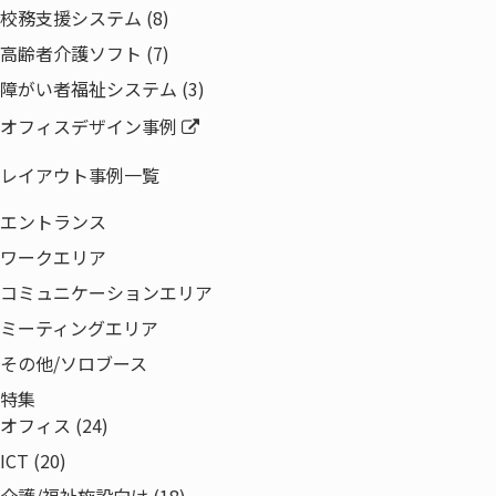
校務支援システム (8)
高齢者介護ソフト (7)
障がい者福祉システム (3)
オフィスデザイン事例
製品・サービス
オフィス環境
レイアウト事例一覧
ICT
エントランス
ネットワーク
ワークエリア
ライフサイクルマネジメント
コミュニケーションエリア
ソリューション
ミーティングエリア
事例紹介
その他/ソロブース
特集
特集
企業情報
オフィス (24)
代表あいさつ
ICT (20)
経営理念・事業ドメイン