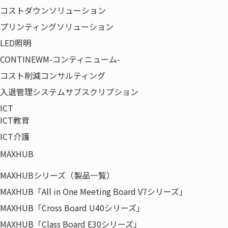
コストダウンソリューション
プリンティングソリューション
LED照明
CONTINEWM-コンティニューム-
コスト削減コンサルティング
これまでのべ約1万名以上の方にご参加をいただい
ている、オフィス移転セミナー。
入退管理システムサブスクリプション
「適正なオフィス面積とは？」「移転業務の負荷
ICT
を減らすには？」「働き方を見直すには？」 オフ
ICT教育
ィス移転に係わる様々な課題に着目し、その解決
ICT介護
策を中心に、今まで培った数々の経験や実績に基
MAXHUB
づくノウハウをお伝えいたします。
MAXHUBシリーズ（製品一覧）
＜このような方におすすめ＞
MAXHUB「All in One Meeting Board V7シリーズ」
・賃貸オフィス市場の現状についてご興味のある
MAXHUB「Cross Board U40シリーズ」
方
MAXHUB「Class Board E30シリーズ」
・移転、増床、リニューアルをご計画、ご検討中