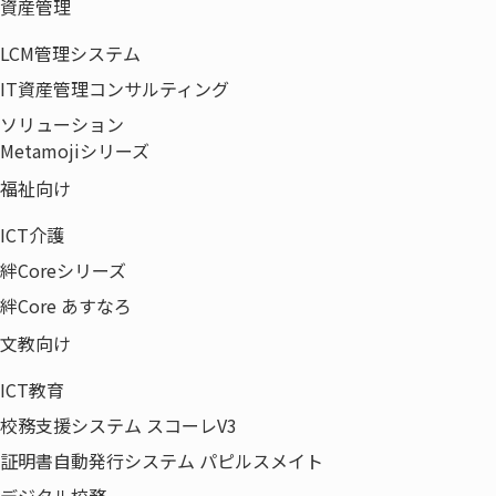
資産管理
お問い合
ウチダエスコ株式会社
LCM管理システム
わせ
TEL:03-5639-2263
IT資産管理コンサルティング
担当:桑原
ソリューション
Metamojiシリーズ
福祉向け
ICT介護
受付は終了しました。
絆Coreシリーズ
絆Core あすなろ
文教向け
〒135-0042
ICT教育
東京都江東区木場5-8-40
校務支援システム スコーレV3
東京パークサイドビル12F
証明書自動発行システム パピルスメイト