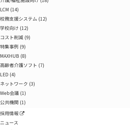
介護/福祉施設向け (18)
会社概要
LCM (14)
会社沿革
校務支援システム (12)
組織図・役員一覧
学校向け (12)
取得認証一覧
コスト削減 (9)
拠点一覧
特集事例 (9)
事業領域
MAXHUB (8)
電子公告
高齢者介護ソフト (7)
当社の取り組み
LED (4)
サステナビリティビジョン
ネットワーク (3)
健康経営への取り組み
Web会議 (1)
​一般事業主行動計画
公共機関 (1)
中途採用比率の公表
採用情報
ニュース