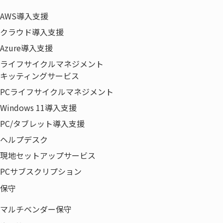
AWS導入支援
開催概要
クラウド導入支援
Azure導入支援
日 時
2021年7月14日（水）13:30～15:40
ライフサイクルマネジメント
キッティングサービス
参加URL
開催当日にお送りします
PCライフサイクルマネジメント
Windows 11導入支援
対 象
各企業の総務ご担当者様、企画ご担当者様
PC/タブレット導入支援
※競合にあたる企業様はお申込みをお断りさ
ヘルプデスク
せていただきます。
現地セットアップサービス
PCサブスクリプション
聴 講
無料/YouTubeにて配信 お申込み締め切り:7
月13日（火）12:00まで
保守
マルチベンダー保守
主 催
株式会社内田洋行