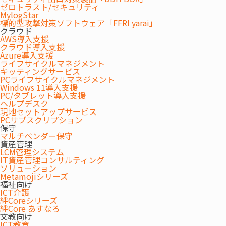
の動きや声、表情をリアルタイムで分析し、会話の流
ゼロトラスト/セキュリティ
れまで伝わる最適な映像と音声を自動で提供します。
MylogStar
標的型攻撃対策ソフトウェア「FFRI yarai」
外部機器を個別に接続すると設定が複雑になり、映像
クラウド
や音声のトラブルも発生しやすいですが、カメラ・マ
AWS導入支援
イク・スピーカー一体型デバイスでスマートに解決し
クラウド導入支援
Azure導入支援
ます。
ライフサイクルマネジメント
キッティングサービス
PCライフサイクルマネジメント
Windows 11導入支援
PC/タブレット導入支援
ヘルプデスク
現地セットアップサービス
PCサブスクリプション
保守
マルチベンダー保守
資産管理
LCM管理システム
資料請求
IT資産管理コンサルティング
ソリューション
Metamojiシリーズ
REQUEST DOCUMENTS
福祉向け
ICT介護
絆Coreシリーズ
絆Core あすなろ
資料請求
文教向け
ICT教育