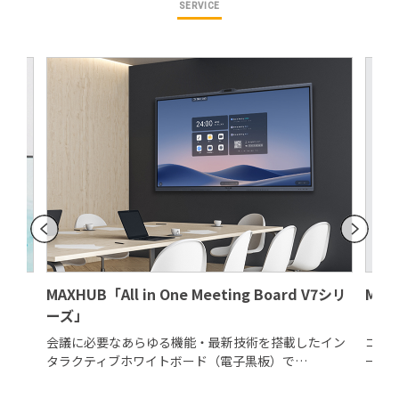
SERVICE
MAXHUB「All in One Meeting Board V7シリ
MAX
ーズ」
ラ・マ
会議に必要なあらゆる機能・最新技術を搭載したイン
コス
タラクティブホワイトボード（電子黒板）で…
ーモ