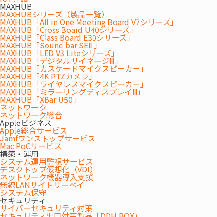
MAXHUB
MAXHUBシリーズ（製品一覧）
特長
MAXHUB「All in One Meeting Board V7シリーズ」
MAXHUB「Cross Board U40シリーズ」
FEATURES
MAXHUB「Class Board E30シリーズ」
MAXHUB「Sound bar SEⅡ 」
MAXHUB「LED V3 Liteシリーズ」
MAXHUB「デジタルサイネージⅢ」
MAXHUB「カスケードマイクスピーカー」
MAXHUB「4K PTZカメラ」
MAXHUB「ワイヤレスマイクスピーカー」
MAXHUB「ミラーリングディスプレイⅢ」
MAXHUB「XBar U50」
ネットワーク
ネットワーク総合
Appleビジネス
Apple総合サービス
Jamfワンストップサービス
Mac PoCサービス
構築・運用
システム運用監視サービス
デスクトップ仮想化（VDI）
ネットワーク機器導入支援
AIが参加者をリアルタイムで分析
無線LANサイトサーベイ
システム保守
セキュリティ
サイバーセキュリティ対策
AIを搭載したカメラ・マイク・スピーカーが、参加者
セキュリティ出口対策製品「DDH BOX」