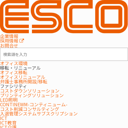
MENU
企業情報
採用情報
お問合せ
オフィス環境
移転・リニューアル
オフィス移転
オフィスリニューアル
弁護士事務所開設/移転
ファシリティ
コストダウンソリューション
MAXHUB「XBar U50」
プリンティングソリューション
LED照明
中規模会議室に最適！AI搭載カメラ・マイク・スピーカ
CONTINEWM-コンティニューム-
コスト削減コンサルティング
ー一体型デバイス
入退管理システムサブスクリプション
ICT
ICT教育
ICT介護