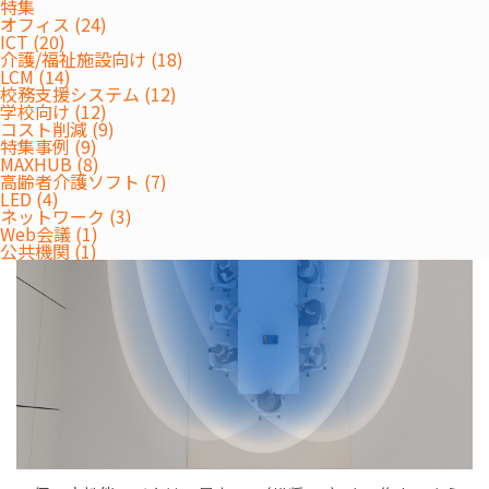
特集
オフィス (24)
ICT (20)
介護/福祉施設向け (18)
LCM (14)
校務支援システム (12)
5000万画素×2眼の広角カメラは、会議室全体の様子はもちろ
学校向け (12)
ん、人物の表情や手元のしぐさまで鮮明に映し出します。
コスト削減 (9)
12マイクアレイ+15W×2のスピーカー
特集事例 (9)
MAXHUB (8)
高齢者介護ソフト (7)
LED (4)
ネットワーク (3)
Web会議 (1)
公共機関 (1)