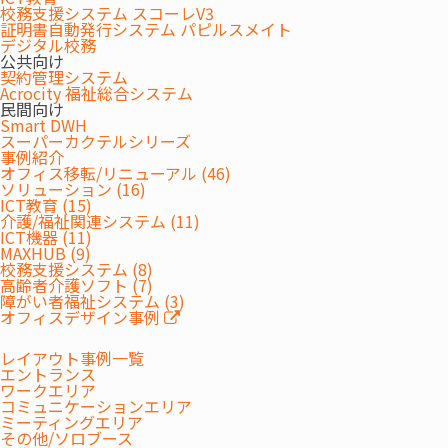
校務支援システム スコーレV3
証明書自動発行システム パピルスメイト
デジタル校務
公共向け
契約管理システム
Acrocity 福祉総合システム
民間向け
Smart DWH
XBar U50の機能
スーパーカクテルシリーズ
FUNCTION
事例紹介
オフィス移転/リニューアル (46)
ソリューション (16)
ICT教育 (15)
5000万画素・広角130度の2眼カメラ
介護/福祉関連システム (11)
ICT機器 (11)
MAXHUB (9)
校務支援システム (8)
高齢者介護ソフト (7)
障がい者福祉システム (3)
オフィスデザイン事例
レイアウト事例一覧
エントランス
ワークエリア
コミュニケーションエリア
ミーティングエリア
その他/ソロブース