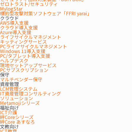
かな映像を再現したディスプレイです。ワイヤレスド
ゼロトラスト/セキュリティ
ングルやMAXHUB Shareアプリを使用して、PCやス
MylogStar
標的型攻撃対策ソフトウェア「FFRI yarai」
マートフォンなど最大4台のデバイスを同時に投影す
クラウド
ることができます。会議の場所と人数に関わらず効果
AWS導入支援
的なプレゼンを実現します。
クラウド導入支援
Azure導入支援
ライフサイクルマネジメント
キッティングサービス
PCライフサイクルマネジメント
Windows 11導入支援
PC/タブレット導入支援
ヘルプデスク
現地セットアップサービス
PCサブスクリプション
保守
マルチベンダー保守
資産管理
LCM管理システム
IT資産管理コンサルティング
ソリューション
Metamojiシリーズ
福祉向け
ICT介護
絆Coreシリーズ
幅広いシーンに対応できる豊富なディ
絆Core あすなろ
文教向け
スプレイサイズ
ICT教育