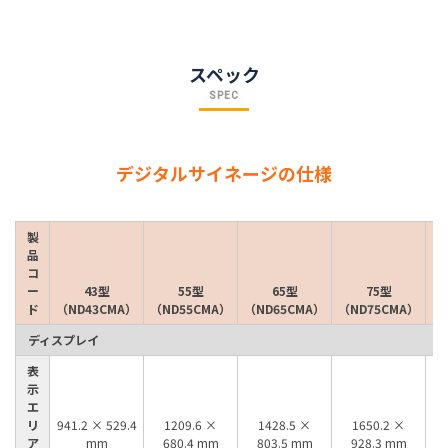
スペック
SPEC
デジタルサイネージの仕様
製
品
コ
ー
43型
55型
65型
75型
ド
（ND43CMA）
（ND55CMA）
（ND65CMA）
（ND75CMA）
（
ディスプレイ
表
示
エ
リ
941.2 × 529.4
1209.6 ×
1428.5 ×
1650.2 ×
1
ア
mm
680.4 mm
803.5 mm
928.3 mm