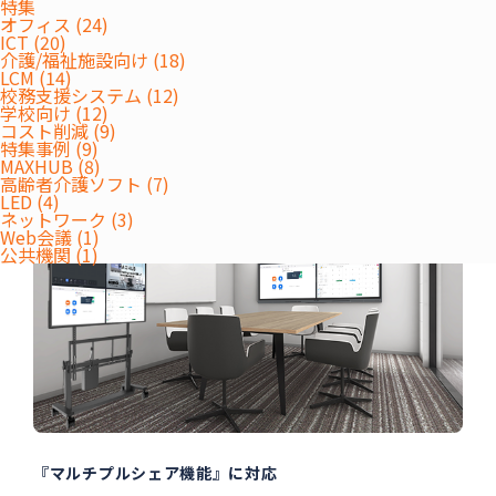
特集
オフィス (24)
ICT (20)
介護/福祉施設向け (18)
概要
LCM (14)
校務支援システム (12)
ABOUT
学校向け (12)
コスト削減 (9)
特集事例 (9)
MAXHUB (8)
高齢者介護ソフト (7)
LED (4)
ネットワーク (3)
Web会議 (1)
公共機関 (1)
『マルチプルシェア機能』に対応