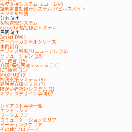
校務支援システム スコーレV3
証明書自動発行システム パピルスメイト
43型～98型までの豊富なサイズを展開。さらに画面の
デジタル校務
向きも選択できるので、設置場所や用途に合わせて幅
公共向け
契約管理システム
広いシーンで活躍できます。
Acrocity 福祉総合システム
活用例：＜店舗＞サービス/メニュー案内 ＜受付＞
民間向け
会社・製品の紹介動画 ＜オフィス＞会議室の予約
Smart DWH
スーパーカクテルシリーズ
表 ＜工場＞工程表・マニュアル
事例紹介
オフィス移転/リニューアル (46)
ソリューション (16)
ICT教育 (15)
介護/福祉関連システム (11)
ICT機器 (11)
MAXHUB (9)
校務支援システム (8)
資料請求
高齢者介護ソフト (7)
障がい者福祉システム (3)
オフィスデザイン事例
REQUEST DOCUMENTS
レイアウト事例一覧
エントランス
ワークエリア
資料請求
コミュニケーションエリア
ミーティングエリア
その他/ソロブース