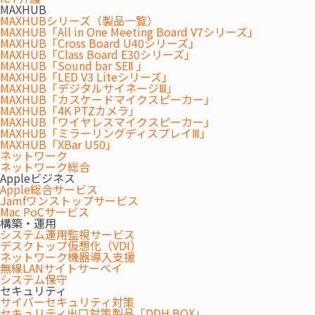
MAXHUB
MAXHUBシリーズ（製品一覧）
特長
MAXHUB「All in One Meeting Board V7シリーズ」
MAXHUB「Cross Board U40シリーズ」
FEATURES
MAXHUB「Class Board E30シリーズ」
MAXHUB「Sound bar SEⅡ 」
MAXHUB「LED V3 Liteシリーズ」
MAXHUB「デジタルサイネージⅢ」
MAXHUB「カスケードマイクスピーカー」
MAXHUB「4K PTZカメラ」
MAXHUB「ワイヤレスマイクスピーカー」
MAXHUB「ミラーリングディスプレイⅢ」
MAXHUB「XBar U50」
ネットワーク
ネットワーク総合
Appleビジネス
Apple総合サービス
Jamfワンストップサービス
Mac PoCサービス
構築・運用
システム運用監視サービス
デスクトップ仮想化（VDI）
ネットワーク機器導入支援
ワイヤレス共有で効率を向上
無線LANサイトサーベイ
システム保守
セキュリティ
サイバーセキュリティ対策
MAXHUB 「デジタルサイネージ」は、細部まで鮮や
セキュリティ出口対策製品「DDH BOX」