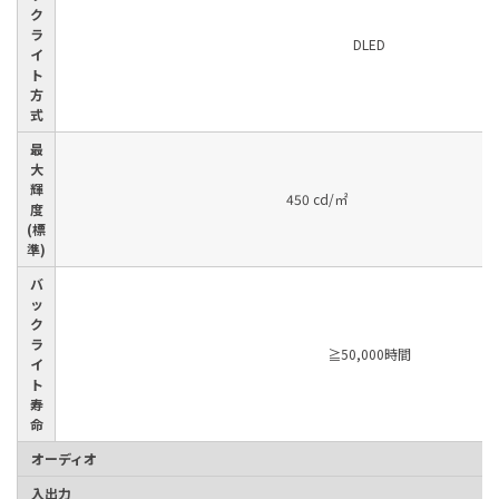
ク
ラ
DLED
イ
ト
方
式
最
大
輝
450 cd/㎡
度
(標
準)
バ
ッ
ク
ラ
≧50,000時間
イ
ト
寿
命
オーディオ
入出力