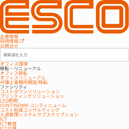
MENU
企業情報
採用情報
お問合せ
オフィス環境
移転・リニューアル
オフィス移転
オフィスリニューアル
弁護士事務所開設/移転
ファシリティ
MAXHUB「デジタルサイネー
コストダウンソリューション
プリンティングソリューション
ジ」
LED照明
CONTINEWM-コンティニューム-
コスト削減コンサルティング
電源を入れるだけで、すぐに表示したい情報を発信
入退管理システムサブスクリプション
ICT
ICT教育
ICT介護