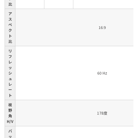
比
ア
ス
ペ
16:9
ク
ト
比
リ
フ
レ
ッ
シ
60 Hz
ュ
レ
ー
ト
視
野
178度
角
H/V
バ
ッ