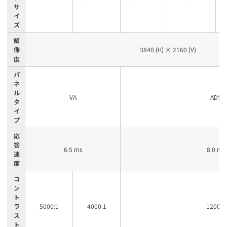
サ
イ
ズ
解
像
3840 (H) × 2160 (V)
度
パ
ネ
ル
VA
ADS
タ
イ
プ
応
答
6.5 ms
8.0 ms
速
度
コ
ン
ト
ラ
5000:1
4000:1
1200:1
ス
ト