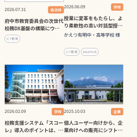
2026.06.09
学校
2026.07.31
自治体
授業に変革をもたらし、よ
府中市教育委員会の次世代
り柔軟性の高い対話型授業
校務DX基盤の構築にウチ
を実現
かえつ有明中・高等学校 様
ダエスコが携わりました！
ICT教育
ICT教育
MAXHUB
2026.02.09
2025.10.03
学校
企業
校務支援システム「スコー
個人ユーザー向けから、企
レ」導入のポイントは、成
業向けへの販売にシフト