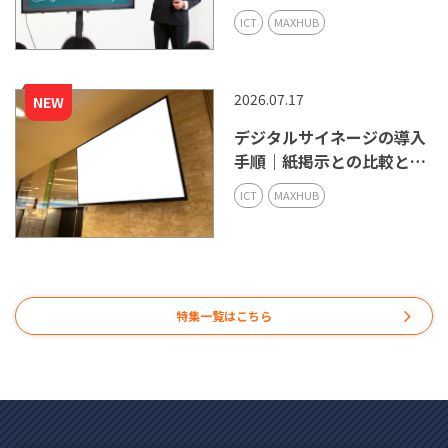
ポイントを解説
ICT
MAXHUB
2026.07.17
デジタルサイネージの導入
手順｜紙掲示との比較と選
び方
ICT
MAXHUB
特集一覧はこちら