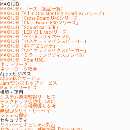
MAXHUB
MAXHUBシリーズ（製品一覧）
MAXHUB「All in One Meeting Board V7シリーズ」
MAXHUB「Cross Board U40シリーズ」
MAXHUB「Class Board E30シリーズ」
2026.08.05
セミナー/イベント
MAXHUB「Sound bar SEⅡ 」
MAXHUB「LED V3 Liteシリーズ」
第195回オフィス移転セミナー
MAXHUB「デジタルサイネージⅢ」
MAXHUB「カスケードマイクスピーカー」
MAXHUB「4K PTZカメラ」
2026.07.31
お知らせ
MAXHUB「ワイヤレスマイクスピーカー」
MAXHUB「ミラーリングディスプレイⅢ」
夏季休業のお知らせ
MAXHUB「XBar U50」
ネットワーク
ネットワーク総合
Appleビジネス
Apple総合サービス
ニュース一覧はこちら
Jamfワンストップサービス
Mac PoCサービス
構築・運用
システム運用監視サービス
Reliable Technology & Flexible Services
デスクトップ仮想化（VDI）
「働く場」「学ぶ場」へ確かな技術とフレキシブル
ネットワーク機器導入支援
無線LANサイトサーベイ
なサービスを
システム保守
セキュリティ
サイバーセキュリティ対策
セキュリティ出口対策製品「DDH BOX」
民間企業、学校、公共機関、福祉施設など、「働く場」「学ぶ