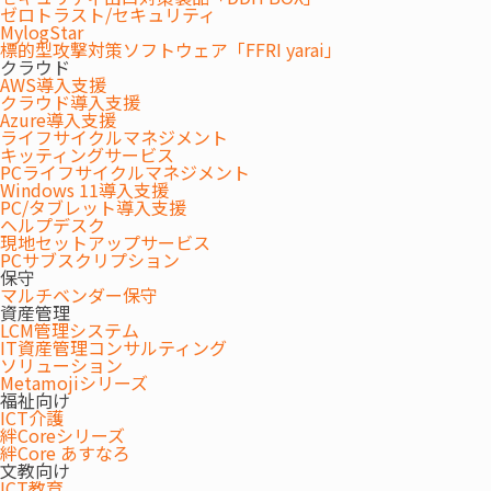
ゼロトラスト/セキュリティ
場」のお客さまの真のニーズを探求し、
MylogStar
標的型攻撃対策ソフトウェア「FFRI yarai」
ICTとオフィス環境に関わる各種サービスを確かな技術とフレキシ
クラウド
ブルなサービスで提供いたします。
AWS導入支援
クラウド導入支援
Azure導入支援
ライフサイクルマネジメント
キッティングサービス
PCライフサイクルマネジメント
Windows 11導入支援
PC/タブレット導入支援
ヘルプデスク
現地セットアップサービス
PCサブスクリプション
保守
マルチベンダー保守
資産管理
LCM管理システム
IT資産管理コンサルティング
ソリューション
Metamojiシリーズ
福祉向け
ICT介護
絆Coreシリーズ
絆Core あすなろ
文教向け
ICT教育