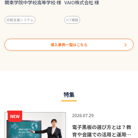
績・出欠・個人情報の統
販売戦略の変更にともな
関東学院中学校高等学校 様
VAIO株式会社 様
合。クラウド化と保護者サ
い、サポート体制を整備
ービス連携で校務DXを推
校務支援システム
ICT機器
進
導入事例一覧はこちら
特集
2026.07.29
電子黒板の選び方とは？教
育や会議での活用と運用の