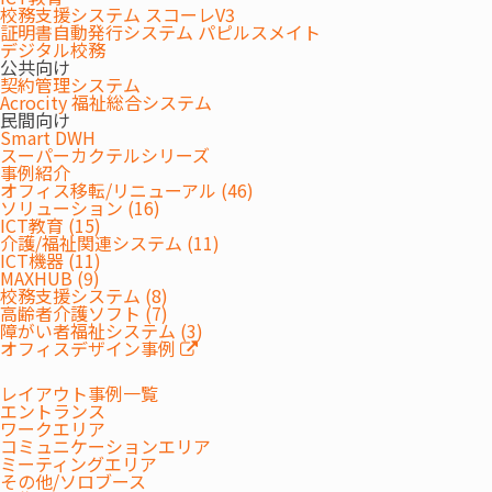
校務支援システム スコーレV3
証明書自動発行システム パピルスメイト
デジタル校務
公共向け
契約管理システム
Acrocity 福祉総合システム
民間向け
Smart DWH
スーパーカクテルシリーズ
事例紹介
オフィス移転/リニューアル (46)
ソリューション (16)
ICT教育 (15)
介護/福祉関連システム (11)
ICT機器 (11)
MAXHUB (9)
校務支援システム (8)
高齢者介護ソフト (7)
障がい者福祉システム (3)
オフィスデザイン事例
レイアウト事例一覧
エントランス
ワークエリア
コミュニケーションエリア
ミーティングエリア
その他/ソロブース