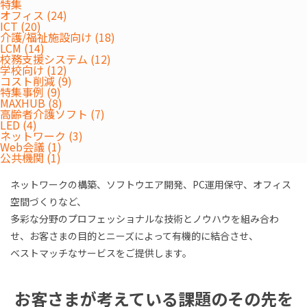
特集
オフィス (24)
ICT (20)
介護/福祉施設向け (18)
LCM (14)
校務支援システム (12)
※ピンマークをタップするとページ遷移可能です
学校向け (12)
コスト削減 (9)
特集事例 (9)
MAXHUB (8)
高齢者介護ソフト (7)
LED (4)
Leave IT to ESCO
ネットワーク (3)
エスコにおまかせ
Web会議 (1)
公共機関 (1)
ネットワークの構築、ソフトウエア開発、PC運用保守、オフィス
空間づくりなど、
多彩な分野のプロフェッショナルな技術とノウハウを組み合わ
せ、お客さまの目的とニーズによって有機的に結合させ、
ベストマッチなサービスをご提供します。
お客さまが考えている課題のその先を