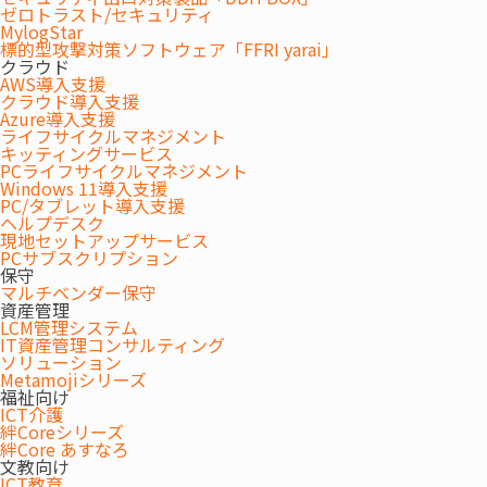
ゼロトラスト/セキュリティ
MylogStar
標的型攻撃対策ソフトウェア「FFRI yarai」
契約管理システムは、公益法人・独立行政法人・一部事務組合・共済組合等
クラウド
における契約・入札に関する事務 の効率化をめざし、業者登録から、案件入
AWS導入支援
力、業者選定、検査処理、また統計業務までの契約事務全般を、パソコンに
クラウド導入支援
よりスムーズに管理支援するためのシステムです。
Azure導入支援
インターネット上での 情報公開や電子入札にも対応できる拡張性をもってい
ライフサイクルマネジメント
キッティングサービス
ます。
PCライフサイクルマネジメント
Windows 11導入支援
PC/タブレット導入支援
ヘルプデスク
システムの特長
現地セットアップサービス
PCサブスクリプション
FEATURES
保守
マルチベンダー保守
資産管理
LCM管理システム
IT資産管理コンサルティング
契約事務 の流れにそった構成
ソリューション
Metamojiシリーズ
福祉向け
業者登録から契約案件の入力、執行、契約、検査、統計に
ICT介護
至るまで 時系列に構成されています。
絆Coreシリーズ
絆Core あすなろ
文教向け
ICT教育