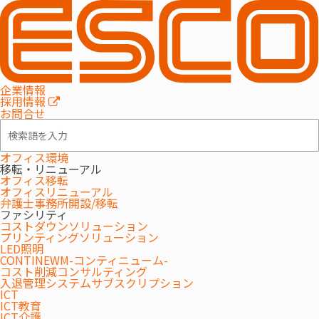
MENU
企業情報
採用情報
お問合せ
オフィス環境
移転・リニューアル
オフィス移転
オフィスリニューアル
弁護士事務所開設/移転
ファシリティ
コストダウンソリューション
プリンティングソリューション
契約管理システム
LED照明
CONTINEWM-コンティニューム-
コスト削減コンサルティング
契約管理業務をトータルサポートいたします
入退管理システムサブスクリプション
ICT
ICT教育
ICT介護