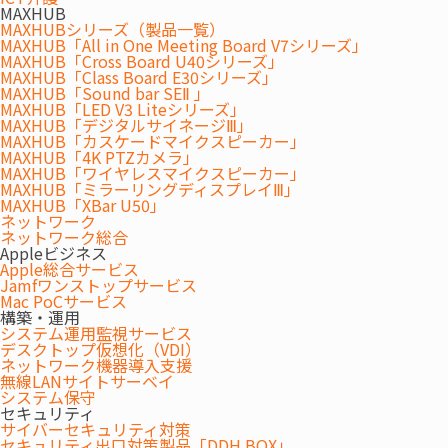
MAXHUB
MAXHUBシリーズ（製品一覧）
MAXHUB「All in One Meeting Board V7シリーズ」
MAXHUB「Cross Board U40シリーズ」
MAXHUB「Class Board E30シリーズ」
MAXHUB「Sound bar SEⅡ 」
MAXHUB「LED V3 Liteシリーズ」
MAXHUB「デジタルサイネージⅢ」
MAXHUB「カスケードマイクスピーカー」
MAXHUB「4K PTZカメラ」
MAXHUB「ワイヤレスマイクスピーカー」
MAXHUB「ミラーリングディスプレイⅢ」
MAXHUB「XBar U50」
ネットワーク
ネットワーク総合
Appleビジネス
Apple総合サービス
Jamfワンストップサービス
Mac PoCサービス
構築・運用
システム運用監視サービス
デスクトップ仮想化（VDI）
ネットワーク機器導入支援
無線LANサイトサーベイ
システム保守
セキュリティ
サイバーセキュリティ対策
セキュリティ出口対策製品「DDH BOX」