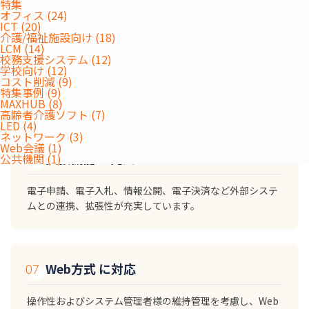
特集
オフィス (24)
ICT (20)
介護/福祉施設向け (18)
財務会計システム 連携機能
LCM (14)
校務支援システム (12)
学校向け (12)
コスト削減 (9)
財務会計システムとのデータ連携、案件情報や債権者・契
特集事例 (9)
約金額情報のデータ連携に対応しています。
MAXHUB (8)
高齢者介護ソフト (7)
LED (4)
ネットワーク (3)
Web会議 (1)
拡張機能 の充実
公共機関 (1)
電子申請、電子入札、情報公開、電子決済など外部システ
ムとの連携、拡張性が充実しています。
Web方式 に対応
操作性およびシステム管理者様の維持管理を考慮し、Web