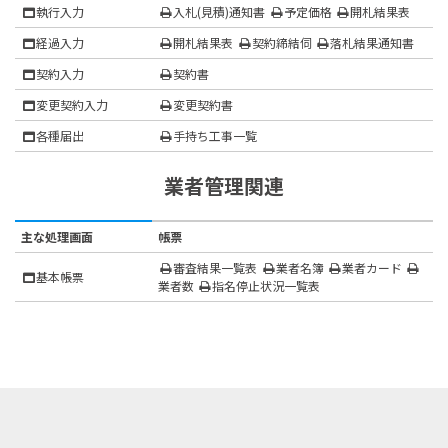
執行入力
入札(見積)通知書
予定価格
開札結果表
経過入力
開札結果表
契約締結伺
落札結果通知書
契約入力
契約書
変更契約入力
変更契約書
各種届出
手持ち工事一覧
業者管理関連
主な処理画面
帳票
審査結果一覧表
業者名簿
業者カード
基本帳票
業者数
指名停止状況一覧表