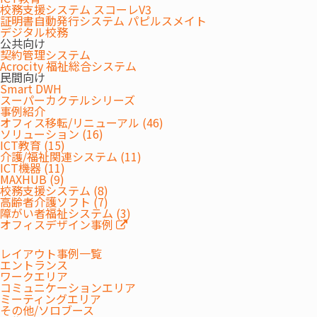
校務支援システム スコーレV3
証明書自動発行システム パピルスメイト
多様な 入札形態 に対応契約
デジタル校務
公共向け
契約管理システム
一般競争入札、指名競争入札、随意契約、公募型などに対
Acrocity 福祉総合システム
応しています。
民間向け
Smart DWH
スーパーカクテルシリーズ
事例紹介
オフィス移転/リニューアル (46)
ソリューション (16)
業者選定 の自動化（公平性）
ICT教育 (15)
介護/福祉関連システム (11)
ICT機器 (11)
契約実績、資格制限、技術者名簿、地域性などを加味し、
MAXHUB (9)
選定条件を満たす業者を自動的に選びます。
校務支援システム (8)
高齢者介護ソフト (7)
障がい者福祉システム (3)
オフィスデザイン事例
一括 格付け 機能
レイアウト事例一覧
エントランス
ワークエリア
コミュニケーションエリア
業者登録の内容などに基づき、市町村独自のルール設定に
ミーティングエリア
より格付判定を自動的に一括で行えます。
その他/ソロブース