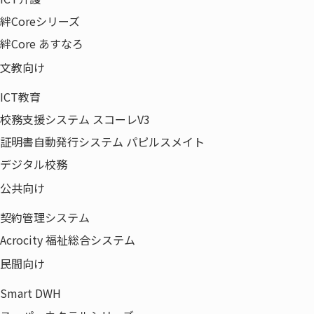
絆Coreシリーズ
絆Core あすなろ
文教向け
ICT教育
校務支援システム スコーレV3
証明書自動発行システム パピルスメイト
デジタル校務
公共向け
製品・サービス
契約管理システム
オフィス環境
Acrocity 福祉総合システム
ICT
民間向け
ネットワーク
Smart DWH
ライフサイクルマネジメント