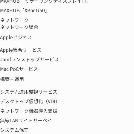
MAXHUB「ミラーリングディスプレイⅢ」
MAXHUB「XBar U50」
ネットワーク
〒135-0042
ネットワーク総合
東京都江東区木場5-8-40
Appleビジネス
東京パークサイドビル12F
Apple総合サービス
Jamfワンストップサービス
Mac PoCサービス
構築・運用
システム運用監視サービス
デスクトップ仮想化（VDI）
ネットワーク機器導入支援
無線LANサイトサーベイ
システム保守