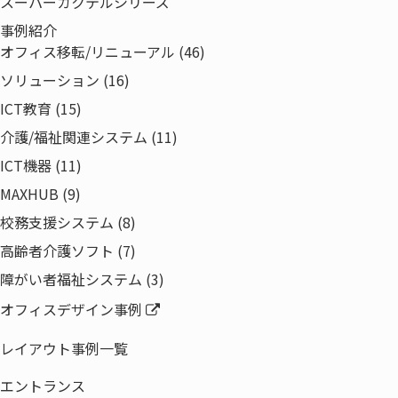
スーパーカクテルシリーズ
ソリューション
事例紹介
事例紹介
オフィス移転/リニューアル (46)
特集
ソリューション (16)
企業情報
ICT教育 (15)
代表あいさつ
介護/福祉関連システム (11)
経営理念・事業ドメイン
ICT機器 (11)
会社概要
MAXHUB (9)
会社沿革
校務支援システム (8)
組織図・役員一覧
高齢者介護ソフト (7)
取得認証一覧
障がい者福祉システム (3)
拠点一覧
オフィスデザイン事例
事業領域
電子公告
レイアウト事例一覧
当社の取り組み
エントランス
サステナビリティビジョン