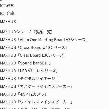
ICT教育
ICT介護
「働く
What
/ 何を
MAXHUB
MAXHUBシリーズ（製品一覧）
MAXHUB「All in One Meeting Board V7シリーズ」
確かな
How
/ どんな方法で
MAXHUB「Cross Board U40シリーズ」
MAXHUB「Class Board E30シリーズ」
MAXHUB「Sound bar SEⅡ 」
MAXHUB「LED V3 Liteシリーズ」
MAXHUB「デジタルサイネージⅢ」
MAXHUB「カスケードマイクスピーカー」
HOME
企業情報
経営理念・事業ドメイ
MAXHUB「4K PTZカメラ」
MAXHUB「ワイヤレスマイクスピーカー」