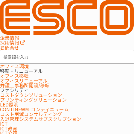
NEWS
ニュース
企業情報
採用情報
お問合せ
最新の10件a
お知らせ
オフィス環境
リリース
セミナー/イベント
移転・リニューアル
オフィス移転
製品/サービス
導入事例
オフィスリニューアル
弁護士事務所開設/移転
特集/コラム
ファシリティ
コストダウンソリューション
プリンティングソリューション
LED照明
CONTINEWM-コンティニューム-
コスト削減コンサルティング
入退管理システムサブスクリプション
セミナー/イベント
ICT
2026.08.05
ICT教育
ICT介護
第195回オフィス移転セミナー