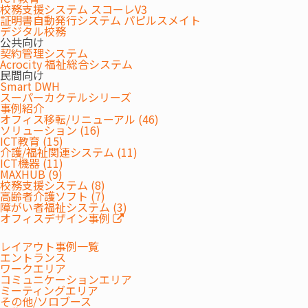
校務支援システム スコーレV3
『MAXHUBとは？All in One Meeting Board V7の特長と導入・保守体
証明書自動発行システム パピルスメイト
制』を掲載しました。
デジタル校務
公共向け
契約管理システム
Acrocity 福祉総合システム
民間向け
Smart DWH
スーパーカクテルシリーズ
事例紹介
オフィス移転/リニューアル (46)
ソリューション (16)
ICT教育 (15)
介護/福祉関連システム (11)
ICT機器 (11)
MAXHUB (9)
校務支援システム (8)
高齢者介護ソフト (7)
障がい者福祉システム (3)
オフィスデザイン事例
レイアウト事例一覧
エントランス
ワークエリア
コミュニケーションエリア
ミーティングエリア
その他/ソロブース