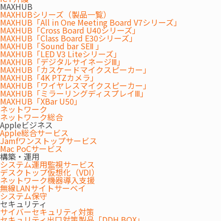
MAXHUB
MAXHUBシリーズ（製品一覧）
MAXHUB「All in One Meeting Board V7シリーズ」
お知らせ
MAXHUB「Cross Board U40シリーズ」
2026.07.31
MAXHUB「Class Board E30シリーズ」
夏季休業のお知らせ
MAXHUB「Sound bar SEⅡ 」
MAXHUB「LED V3 Liteシリーズ」
MAXHUB「デジタルサイネージⅢ」
導入事例
MAXHUB「カスケードマイクスピーカー」
2026.07.31
MAXHUB「4K PTZカメラ」
MAXHUB「ワイヤレスマイクスピーカー」
『府中市教育委員会の次世代校務DX基盤の構築にウチダエスコが携わ
MAXHUB「ミラーリングディスプレイⅢ」
りました！』を掲載しました。
MAXHUB「XBar U50」
ネットワーク
ネットワーク総合
製品/サービス
Appleビジネス
2026.07.31
Apple総合サービス
『MAXHUB「LED V3 Liteシリーズ」』を掲載しました。
Jamfワンストップサービス
Mac PoCサービス
構築・運用
特集/コラム
システム運用監視サービス
デスクトップ仮想化（VDI）
2026.07.29
ネットワーク機器導入支援
『電子黒板の選び方とは？教育や会議での活用と運用のポイントを解
無線LANサイトサーベイ
説』を掲載しました。
システム保守
セキュリティ
サイバーセキュリティ対策
特集/コラム
セキュリティ出口対策製品「DDH BOX」