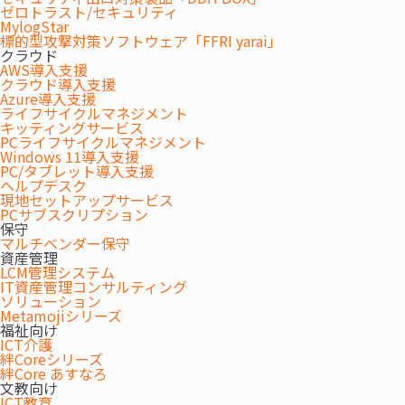
ゼロトラスト/セキュリティ
2026.07.17
MylogStar
『デジタルサイネージの導入手順｜紙掲示との比較と選び方』を掲載
標的型攻撃対策ソフトウェア「FFRI yarai」
しました。
クラウド
AWS導入支援
クラウド導入支援
特集/コラム
Azure導入支援
2026.07.15
ライフサイクルマネジメント
キッティングサービス
『パソコンミラーリングのガイド2026最新 OS・Wi-Fi 7対応の設定と
PCライフサイクルマネジメント
トラブル解決法』を掲載しました。
Windows 11導入支援
PC/タブレット導入支援
ヘルプデスク
特集/コラム
現地セットアップサービス
2026.07.09
PCサブスクリプション
『ワイヤレスディスプレイ導入のポイント 仕組み・選び方・会議室へ
保守
マルチベンダー保守
の活用方法を解説』を掲載しました。
資産管理
LCM管理システム
IT資産管理コンサルティング
特集/コラム
ソリューション
2026.07.07
Metamojiシリーズ
『ミラーリングの基本と活用ポイント 会議準備の効率化とワイヤレス
福祉向け
ICT介護
BYODの導入メリット』を掲載しました。
絆Coreシリーズ
絆Core あすなろ
文教向け
特集/コラム
ICT教育
2026.07.02