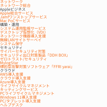
ネットワーク
ネットワーク総合
Appleビジネス
Apple総合サービス
Jamfワンストップサービス
Mac PoCサービス
構築・運用
システム運用監視サービス
デスクトップ仮想化（VDI）
ネットワーク機器導入支援
無線LANサイトサーベイ
システム保守
セキュリティ
サイバーセキュリティ対策
セキュリティ出口対策製品「DDH BOX」
ゼロトラスト/セキュリティ
MylogStar
標的型攻撃対策ソフトウェア「FFRI yarai」
クラウド
AWS導入支援
クラウド導入支援
Azure導入支援
ライフサイクルマネジメント
キッティングサービス
PCライフサイクルマネジメント
ビル選び～設計・工事・引越サポー
Windows 11導入支援
PC/タブレット導入支援
ヘルプデスク