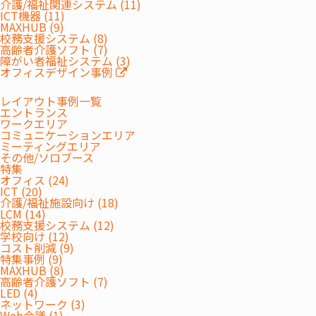
介護/福祉関連システム (11)
ICT機器 (11)
MAXHUB (9)
校務支援システム (8)
高齢者介護ソフト (7)
障がい者福祉システム (3)
オフィスデザイン事例
レイアウト事例一覧
エントランス
ワークエリア
コミュニケーションエリア
ミーティングエリア
その他/ソロブース
特集
オフィス (24)
ICT (20)
介護/福祉施設向け (18)
LCM (14)
校務支援システム (12)
学校向け (12)
コスト削減 (9)
特集事例 (9)
MAXHUB (8)
テナント情報紹介のお手伝い
高齢者介護ソフト (7)
LED (4)
ネットワーク (3)
Web会議 (1)