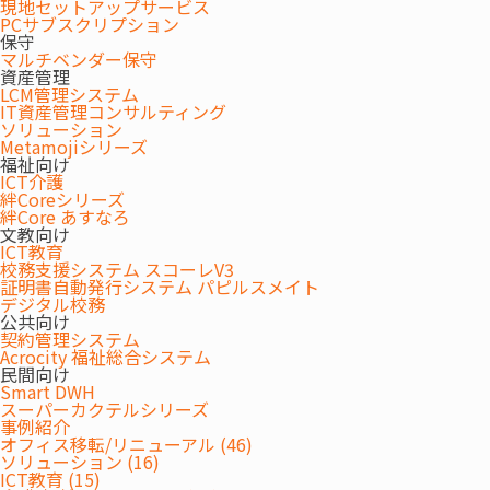
現地セットアップサービス
オフィス移転では膨大な移転関連の業務や専門知
PCサブスクリプション
ロールなどご担当者様に大きな負担がかかります
保守
マルチベンダー保守
ウチダエスコではビル探しのお手伝いからレイア
資産管理
LCM管理システム
の折衝、お引越しまでサポートを行いお客さまの
IT資産管理コンサルティング
ソリューション
想のオフィス移転を実現します。
Metamojiシリーズ
福祉向け
ICT介護
絆Coreシリーズ
絆Core あすなろ
文教向け
ICT教育
校務支援システム スコーレV3
証明書自動発行システム パピルスメイト
デジタル校務
公共向け
契約管理システム
Acrocity 福祉総合システム
民間向け
Smart DWH
スーパーカクテルシリーズ
事例紹介
オフィス移転/リニューアル (46)
ソリューション (16)
ICT教育 (15)