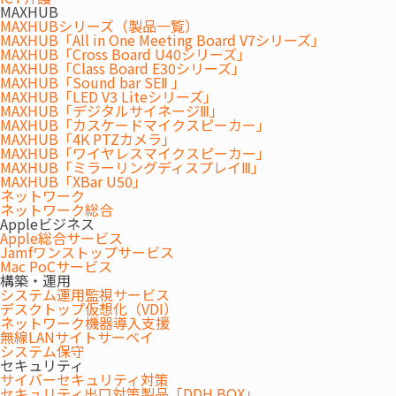
MAXHUB
MAXHUBシリーズ（製品一覧）
特長
MAXHUB「All in One Meeting Board V7シリーズ」
MAXHUB「Cross Board U40シリーズ」
FEATURES
MAXHUB「Class Board E30シリーズ」
MAXHUB「Sound bar SEⅡ 」
MAXHUB「LED V3 Liteシリーズ」
MAXHUB「デジタルサイネージⅢ」
MAXHUB「カスケードマイクスピーカー」
MAXHUB「4K PTZカメラ」
MAXHUB「ワイヤレスマイクスピーカー」
MAXHUB「ミラーリングディスプレイⅢ」
MAXHUB「XBar U50」
ネットワーク
ネットワーク総合
Appleビジネス
Apple総合サービス
Jamfワンストップサービス
Mac PoCサービス
構築・運用
システム運用監視サービス
デスクトップ仮想化（VDI）
ネットワーク機器導入支援
無線LANサイトサーベイ
システム保守
PC・周辺機器のトラブルを一括対応。マ
セキュリティ
ルチベンダー保守で業務を止めない。
サイバーセキュリティ対策
セキュリティ出口対策製品「DDH BOX」