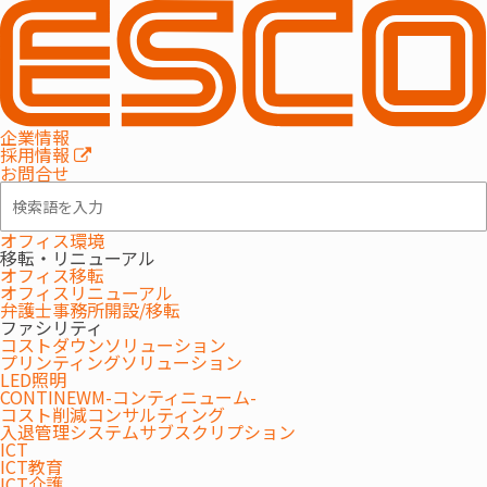
MENU
企業情報
採用情報
お問合せ
オフィス環境
移転・リニューアル
オフィス移転
オフィスリニューアル
弁護士事務所開設/移転
ファシリティ
コストダウンソリューション
マルチベンダー
保守
プリンティングソリューション
LED照明
様々なメーカー製品に対してマルチベンダー体制で保守
CONTINEWM-コンティニューム-
コスト削減コンサルティング
サポート
入退管理システムサブスクリプション
ICT
ICT教育
ICT介護