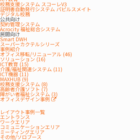
校務支援システム スコーレV3
最適な選択肢を、最適なタイミングで。
証明書自動発行システム パピルスメイト
デジタル校務
公共向け
業務内容や組織規模、将来の展望に応じて、最適な機器や
契約管理システム
システムは異なります。 ウチダエスコは創業以来、マルチ
Acrocity 福祉総合システム
民間向け
ベンダー体制を活かし、豊富な選択肢の中からお客さまに
Smart DWH
最適なソリューションをご提案しています。
スーパーカクテルシリーズ
事例紹介
オフィス移転/リニューアル (46)
ソリューション (16)
ICT教育 (15)
介護/福祉関連システム (11)
ICT機器 (11)
MAXHUB (9)
校務支援システム (8)
お問合せ/お見積り
高齢者介護ソフト (7)
障がい者福祉システム (3)
CONTACT
オフィスデザイン事例
レイアウト事例一覧
エントランス
相談する
ワークエリア
コミュニケーションエリア
ミーティングエリア
その他/ソロブース