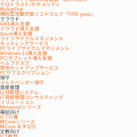
ゼロトラスト/セキュリティ
PCや周辺機器にトラブルが発生した際、メーカーごとに異
MylogStar
標的型攻撃対策ソフトウェア「FFRI yarai」
なる窓口に連絡するのは手間も時間もかかります。 当社は
クラウド
メーカーや機種を問わず、ハードウェアからソフトウェア
AWS導入支援
まで一括対応。 全国の拠点を中心に近隣拠点、協力会社と
クラウド導入支援
Azure導入支援
も連携しながら、エンジニアが迅速に訪問対応いたしま
ライフサイクルマネジメント
す。
キッティングサービス
PCライフサイクルマネジメント
Windows 11導入支援
PC/タブレット導入支援
ヘルプデスク
現地セットアップサービス
PCサブスクリプション
保守
マルチベンダー保守
資産管理
LCM管理システム
IT資産管理コンサルティング
ソリューション
Metamojiシリーズ
福祉向け
ICT介護
絆Coreシリーズ
絆Core あすなろ
文教向け
ICT教育