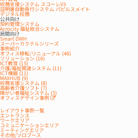
校務支援システム スコーレV3
証明書自動発行システム パピルスメイト
デジタル校務
公共向け
契約管理システム
Acrocity 福祉総合システム
民間向け
Smart DWH
スーパーカクテルシリーズ
事例紹介
オフィス移転/リニューアル (46)
ソリューション (16)
ICT教育 (15)
介護/福祉関連システム (11)
ICT機器 (11)
MAXHUB (9)
校務支援システム (8)
高齢者介護ソフト (7)
障がい者福祉システム (3)
オフィスデザイン事例
レイアウト事例一覧
エントランス
ワークエリア
コミュニケーションエリア
ミーティングエリア
その他/ソロブース