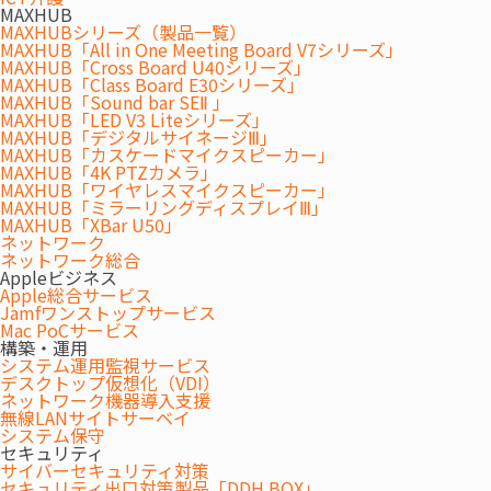
MAXHUB
MAXHUBシリーズ（製品一覧）
MAXHUB「All in One Meeting Board V7シリーズ」
MAXHUB「Cross Board U40シリーズ」
MAXHUB「Class Board E30シリーズ」
MAXHUB「Sound bar SEⅡ 」
MAXHUB「LED V3 Liteシリーズ」
MAXHUB「デジタルサイネージⅢ」
MAXHUB「カスケードマイクスピーカー」
MAXHUB「4K PTZカメラ」
MAXHUB「ワイヤレスマイクスピーカー」
MAXHUB「ミラーリングディスプレイⅢ」
MAXHUB「XBar U50」
ネットワーク
ネットワーク総合
Appleビジネス
Apple総合サービス
Jamfワンストップサービス
Mac PoCサービス
構築・運用
システム運用監視サービス
デスクトップ仮想化（VDI）
ネットワーク機器導入支援
無線LANサイトサーベイ
システム保守
セキュリティ
サイバーセキュリティ対策
セキュリティ出口対策製品「DDH BOX」