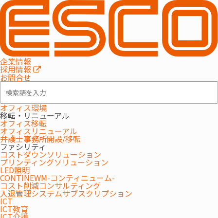
特集
企業情報
Web会議
採用情報
お問合せ
2023.05.24
オフィス環境
Web会議の複雑さが進行中！シ
移転・リニューアル
ンプル＆スマートな解決法を探
オフィス移転
る
オフィスリニューアル
MAXHUB
Web会議
オフィス
弁護士事務所開設/移転
ファシリティ
コストダウンソリューション
プリンティングソリューション
LED照明
CONTINEWM-コンティニューム-
コスト削減コンサルティング
入退管理システムサブスクリプション
ICT
ICT教育
ICT介護