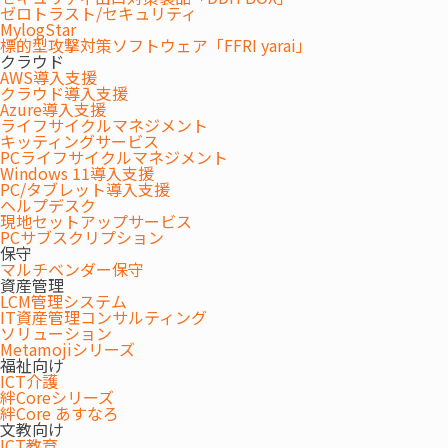
ゼロトラスト/セキュリティ
蛍光灯の2027年問題とは？LED
MylogStar
照明への切り替えの必要性と助
標的型攻撃対策ソフトウェア「FFRI yarai」
成金の紹介
クラウド
LED
コスト削減
AWS導入支援
クラウド導入支援
Azure導入支援
ライフサイクルマネジメント
2024.11.15
キッティングサービス
PCライフサイクルマネジメント
LEDの切り替えには配線工事が
Windows 11導入支援
必要？取付工事例や業者選びの
PC/タブレット導入支援
ポイントも紹介
ヘルプデスク
LED
コスト削減
現地セットアップサービス
PCサブスクリプション
保守
マルチベンダー保守
資産管理
2023.07.14
LCM管理システム
コスト削減に向けた有効な対策
IT資産管理コンサルティング
は？物価高騰の背景と経費節減
ソリューション
のポイントを解説
Metamojiシリーズ
LED
オフィス
コスト削減
福祉向け
ICT介護
絆Coreシリーズ
絆Core あすなろ
文教向け
2021.05.11
ICT教育