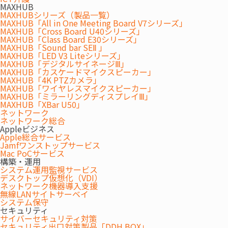
MAXHUB
MAXHUBシリーズ（製品一覧）
MAXHUB「All in One Meeting Board V7シリーズ」
2026.04.02
MAXHUB「Cross Board U40シリーズ」
ペーパーレス化の必要性とは？
MAXHUB「Class Board E30シリーズ」
失敗しないための具体的な進め
MAXHUB「Sound bar SEⅡ 」
MAXHUB「LED V3 Liteシリーズ」
方とステップを徹底解説
オフィス
コスト削減
MAXHUB「デジタルサイネージⅢ」
MAXHUB「カスケードマイクスピーカー」
MAXHUB「4K PTZカメラ」
MAXHUB「ワイヤレスマイクスピーカー」
2026.02.24
MAXHUB「ミラーリングディスプレイⅢ」
プリンターのランニングコスト
MAXHUB「XBar U50」
削減ガイド
ネットワーク
【2026年版】内訳の可視化か
ネットワーク総合
コスト削減
ら始めるオフィスの最適化戦略
Appleビジネス
Apple総合サービス
Jamfワンストップサービス
2026.02.19
Mac PoCサービス
LED照明の導入で消費電力約
構築・運用
システム運用監視サービス
60%削減！業務を止めずに省エ
デスクトップ仮想化（VDI）
ネ空間づくりを実現！
ネットワーク機器導入支援
LED
オフィス
コスト削減
無線LANサイトサーベイ
システム保守
セキュリティ
サイバーセキュリティ対策
2024.11.15
セキュリティ出口対策製品「DDH BOX」