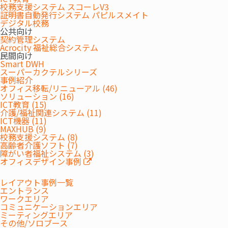
間接材（経費購買）調達業務の
校務支援システム スコーレV3
効率化で生まれるコスト削減と
証明書自動発行システム パピルスメイト
デジタル校務
は？
オフィス
コスト削減
公共向け
契約管理システム
Acrocity 福祉総合システム
民間向け
Smart DWH
スーパーカクテルシリーズ
事例紹介
オフィス移転/リニューアル (46)
ソリューション (16)
ICT教育 (15)
介護/福祉関連システム (11)
ICT機器 (11)
MAXHUB (9)
校務支援システム (8)
高齢者介護ソフト (7)
障がい者福祉システム (3)
オフィスデザイン事例
レイアウト事例一覧
エントランス
ワークエリア
コミュニケーションエリア
ミーティングエリア
その他/ソロブース