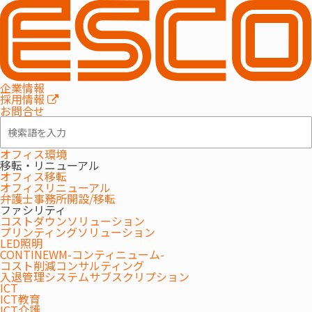
特集
企業情報
コスト削減
採用情報
お問合せ
2026.06.30
オフィス環境
オフィスのコスト削減完全ガイ
移転・リニューアル
ド｜業務効率を落とさない経費
オフィス移転
最適化と専門家による「成果報
オフィスリニューアル
オフィス
コスト削減
弁護士事務所開設/移転
酬型」支援とは
ファシリティ
コストダウンソリューション
プリンティングソリューション
LED照明
2026.04.09
CONTINEWM-コンティニューム-
業務用プリンターおすすめ5選
コスト削減コンサルティング
【2026年最新】用途別に5機種
入退管理システムサブスクリプション
ICT
紹介
オフィス
コスト削減
ICT教育
ICT介護