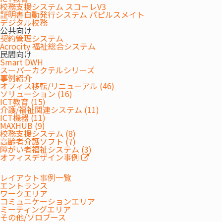
校務支援システム スコーレV3
証明書自動発行システム パピルスメイト
デジタル校務
公共向け
契約管理システム
Acrocity 福祉総合システム
民間向け
Smart DWH
スーパーカクテルシリーズ
事例紹介
オフィス移転/リニューアル (46)
ソリューション (16)
ICT教育 (15)
介護/福祉関連システム (11)
ICT機器 (11)
MAXHUB (9)
校務支援システム (8)
高齢者介護ソフト (7)
障がい者福祉システム (3)
オフィスデザイン事例
レイアウト事例一覧
エントランス
ワークエリア
コミュニケーションエリア
ミーティングエリア
その他/ソロブース