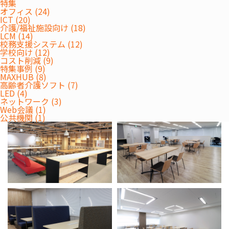
特集
オフィス (24)
ICT (20)
介護/福祉施設向け (18)
LCM (14)
校務支援システム (12)
学校向け (12)
コスト削減 (9)
特集事例 (9)
MAXHUB (8)
高齢者介護ソフト (7)
LED (4)
ネットワーク (3)
Web会議 (1)
公共機関 (1)