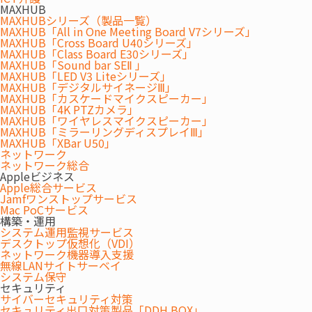
MAXHUB
MAXHUBシリーズ（製品一覧）
MAXHUB「All in One Meeting Board V7シリーズ」
MAXHUB「Cross Board U40シリーズ」
MAXHUB「Class Board E30シリーズ」
打合せスペース・リフレッシュスペースは、多目的に利用
MAXHUB「Sound bar SEⅡ 」
MAXHUB「LED V3 Liteシリーズ」
する場として空間設計するケースが増えてきております。
MAXHUB「デジタルサイネージⅢ」
用途・目的にあわせて設計・提案を行います。
MAXHUB「カスケードマイクスピーカー」
MAXHUB「4K PTZカメラ」
MAXHUB「ワイヤレスマイクスピーカー」
MAXHUB「ミラーリングディスプレイⅢ」
MAXHUB「XBar U50」
ネットワーク
ネットワーク総合
Appleビジネス
Apple総合サービス
Jamfワンストップサービス
Mac PoCサービス
構築・運用
システム運用監視サービス
デスクトップ仮想化（VDI）
ネットワーク機器導入支援
無線LANサイトサーベイ
システム保守
セキュリティ
サイバーセキュリティ対策
セキュリティ出口対策製品「DDH BOX」