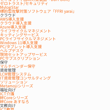
ゼロトラスト/セキュリティ
MylogStar
標的型攻撃対策ソフトウェア「FFRI yarai」
クラウド
AWS導入支援
クラウド導入支援
Azure導入支援
ライフサイクルマネジメント
キッティングサービス
PCライフサイクルマネジメント
Windows 11導入支援
PC/タブレット導入支援
ヘルプデスク
現地セットアップサービス
PCサブスクリプション
保守
マルチベンダー保守
資産管理
LCM管理システム
IT資産管理コンサルティング
ソリューション
Metamojiシリーズ
福祉向け
ICT介護
絆Coreシリーズ
絆Core あすなろ
文教向け
ICT教育