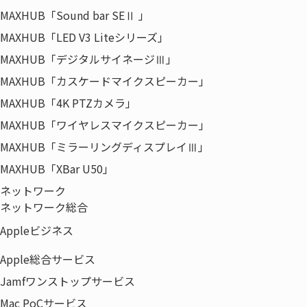
お役立ていただけますと幸いです。
MAXHUB「Sound bar SEⅡ 」
MAXHUB「LED V3 Liteシリーズ」
お申し込み受付は終了しました。
<!--//
MAXHUB「デジタルサイネージⅢ」
MAXHUB「カスケードマイクスピーカー」
個人情報の取り扱いにつ
MAXHUB「4K PTZカメラ」
いて
MAXHUB「ワイヤレスマイクスピーカー」
MAXHUB「ミラーリングディスプレイⅢ」
MAXHUB「XBar U50」
ウチダエスコ株式会社は、一般財団法人日本情報経済社会
推進協会(JIPDEC)より『プライバシーマーク』付与の認定
ネットワーク
を受けています。以下の項目をご確認の上、フォームにご
ネットワーク総合
入力いただきます様、お願い申上げます。
Appleビジネス
当社は収集したお客さまの情報を、当社が取り
Apple総合サービス
扱う新商品・サービス等のお知らせ、商品企
画、メールマガジン配信、当社主催のセミナー
Jamfワンストップサービス
のご案内のために利用します。
Mac PoCサービス