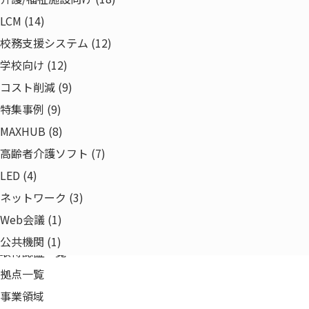
ネットワーク
LCM (14)
ライフサイクルマネジメント
校務支援システム (12)
ソリューション
学校向け (12)
事例紹介
コスト削減 (9)
特集
特集事例 (9)
企業情報
MAXHUB (8)
代表あいさつ
高齢者介護ソフト (7)
経営理念・事業ドメイン
LED (4)
会社概要
ネットワーク (3)
会社沿革
Web会議 (1)
組織図・役員一覧
公共機関 (1)
取得認証一覧
拠点一覧
事業領域