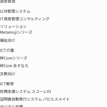
資産管理
視聴推奨
Zoom視聴可能な環境
環境
https://support.zoom.us/hc/ja/articles/201362023
LCM管理システム
参加費
無料
IT資産管理コンサルティング
ソリューション
定員
500名（定員になり次第締切りとさせて頂きます）
Metamojiシリーズ
主催
ウチダエスコ株式会社
福祉向け
ICT介護
絆Coreシリーズ
お問い合
ウチダエスコ株式会社 オフィスシステム事業部 ICT推進
わせ
課
絆Core あすなろ
TEL:03-5639-2263
文教向け
担当:山本／山崎
ICT教育
校務支援システム スコーレV3
証明書自動発行システム パピルスメイト
デジタル校務