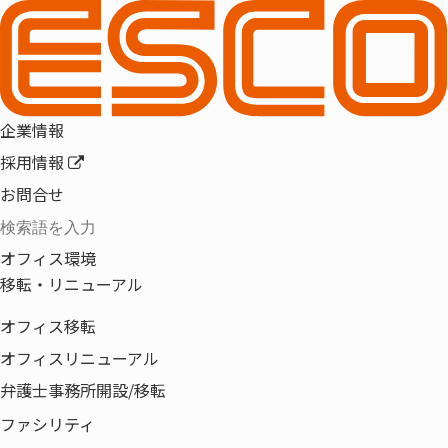
IT資産管理～そこに潜む危険と問
題解決策とは！？
(2021.05.14 ウェビナー)
企業情報
採用情報
お問合せ
緊急事態宣言解除後、コロナ以前のビジネス環境に
オフィス環境
戻ることができるでしょうか？
移転・リニューアル
企業はニューノーマルに対応しつつあり、ビジネス
オフィス移転
継続の新しい姿が見えてきました。
オフィスリニューアル
弁護士事務所開設/移転
一方で新しい課題が浮き彫りになった一面もありま
ファシリティ
す。