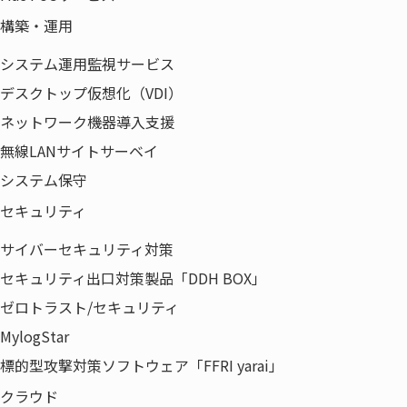
お客さまの個人情報を他の会社に提供や委託を
構築・運用
することはございません。
システム運用監視サービス
当社はプライバシーマーク取得企業です。ご提
供いただける個人情報は、「
個人情報保護方
デスクトップ仮想化（VDI）
針
」に基づき管理させていただきます。
ネットワーク機器導入支援
ご入力いただく事はお客さまの任意ですが、ご
無線LANサイトサーベイ
連絡先などの情報が不足している場合や、不完
システム保守
全な場合は当社からの返答や案内が行えない等
の影響が生じる場合があります。
セキュリティ
個人情報管理責任者：取締役 久保 博幸
サイバーセキュリティ対策
セキュリティ出口対策製品「DDH BOX」
//-->
ゼロトラスト/セキュリティ
セミナープログラム
MylogStar
15:00～
【Program1】
標的型攻撃対策ソフトウェア「FFRI yarai」
15:30
「IT資産管理のススメ」
クラウド