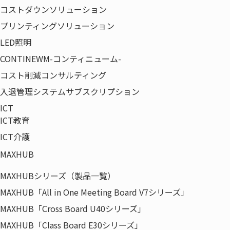
リモートワークによるセキュリティ対策が出来てい
コストダウンソリューション
ないPCの氾濫、社員の生産性が目に見えない等、
プリンティングソリューション
組織として対策する範囲が従来よりも大きくなりま
LED照明
した。
CONTINEWM-コンティニューム-
それに反して情報システム部門の人員は減ってきて
コスト削減コンサルティング
いる状況です。
入退管理システムサブスクリプション
ICT
この様な社会情勢の中でどの様にIT環境の利便性を
ICT教育
向上させるのか。ということが今の大きな課題の一
ICT介護
つではないでしょうか。
MAXHUB
本ウェビナーでは大きく変わった社会情勢への対応
MAXHUBシリーズ（製品一覧）
について、IT資産の管理の目線とBPOのプロフェッ
MAXHUB「All in One Meeting Board V7シリーズ」
ショナルの目線でご説明を致します。
MAXHUB「Cross Board U40シリーズ」
これをきっかけとして、皆様の課題解決に少しでも
MAXHUB「Class Board E30シリーズ」