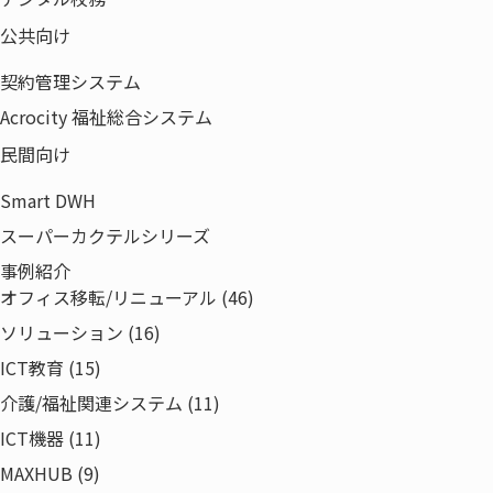
公共向け
HOME
IT資産管理～そこに潜む危険と問題解決策
とは！？ (2021.05.14 ウェビナー)
契約管理システム
Acrocity 福祉総合システム
民間向け
〒135-0042
東京都江東区木場5-8-40
Smart DWH
東京パークサイドビル12F
スーパーカクテルシリーズ
事例紹介
オフィス移転/リニューアル (46)
ソリューション (16)
ICT教育 (15)
介護/福祉関連システム (11)
ICT機器 (11)
MAXHUB (9)