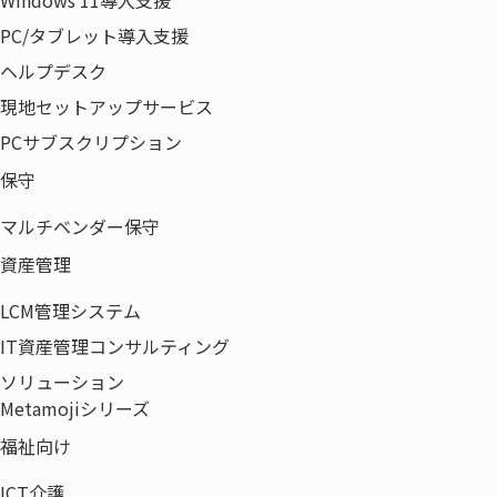
PC/タブレット導入支援
ヘルプデスク
現地セットアップサービス
PCサブスクリプション
保守
マルチベンダー保守
資産管理
製品・サービス
オフィス環境
LCM管理システム
ICT
IT資産管理コンサルティング
ネットワーク
ソリューション
Metamojiシリーズ
ライフサイクルマネジメント
福祉向け
ソリューション
事例紹介
ICT介護