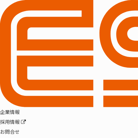
第54回教育委
2018年12月5日(水
に、弊社校務支援システ
当日はデモ機にて実際
ぜひこの機会に、どう
皆様のご来場を心より
企業情報
※本セミナーは事前お申
教育委員会対象セミナー
採用情報
下記リンクよりお申込み
お問合せ
【第54回教育委員会