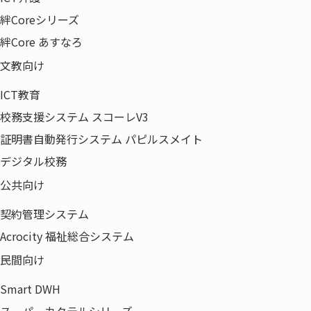
特集
絆Coreシリーズ
企業情報
絆Core あすなろ
代表あいさつ
文教向け
経営理念・事業ドメイン
ICT教育
会社概要
校務支援システム スコーレV3
会社沿革
証明書自動発行システム パピルスメイト
組織図・役員一覧
デジタル校務
取得認証一覧
公共向け
拠点一覧
事業領域
契約管理システム
電子公告
Acrocity 福祉総合システム
当社の取り組み
民間向け
サステナビリティビジョン
Smart DWH
健康経営への取り組み
スーパーカクテルシリーズ