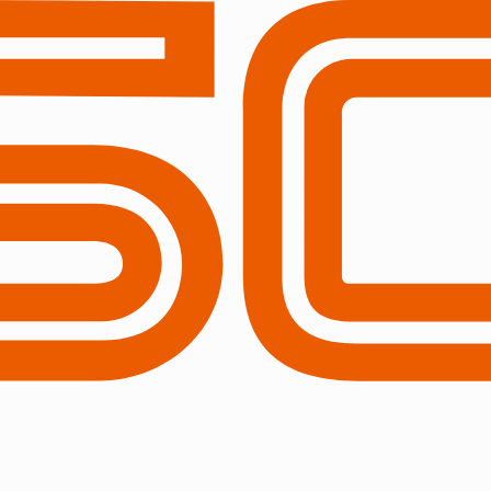
員会対象セミナー（2018.1
)に東京両国にて開催されます「第54回教育委員会対象セミナー」
ム「スコーレV2」を出展いたします。
にシステムをご覧いただけます。
ぞ奮ってご参加ください。
お待ち申し上げます。
込みが必要となります。
とありますが、学校教職員の方も参加可能となっております。
をお願いいたします。
対象セミナー】＜東京開催＞ ＩＣＴ機器の整備・活用/校務の情報化