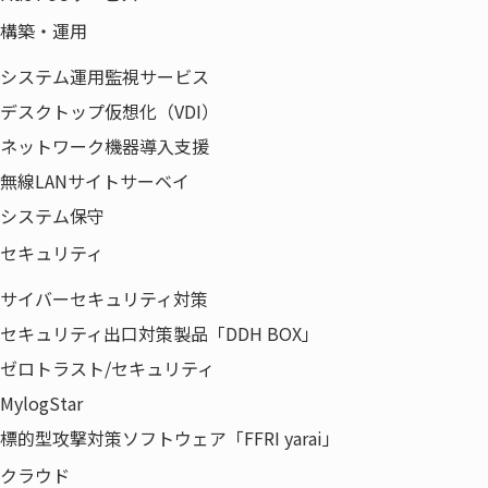
構築・運用
システム運用監視サービス
デスクトップ仮想化（VDI）
ネットワーク機器導入支援
無線LANサイトサーベイ
システム保守
製品・サービス
セキュリティ
オフィス環境
ICT
サイバーセキュリティ対策
ネットワーク
セキュリティ出口対策製品「DDH BOX」
ライフサイクルマネジメント
ゼロトラスト/セキュリティ
ソリューション
MylogStar
事例紹介
標的型攻撃対策ソフトウェア「FFRI yarai」
特集
クラウド