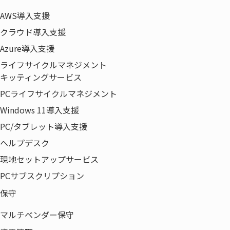
企業情報
AWS導入支援
代表あいさつ
クラウド導入支援
経営理念・事業ドメイン
Azure導入支援
会社概要
ライフサイクルマネジメント
会社沿革
キッティングサービス
組織図・役員一覧
PCライフサイクルマネジメント
取得認証一覧
Windows 11導入支援
拠点一覧
PC/タブレット導入支援
事業領域
ヘルプデスク
電子公告
現地セットアップサービス
当社の取り組み
PCサブスクリプション
サステナビリティビジョン
保守
健康経営への取り組み
​一般事業主行動計画
マルチベンダー保守