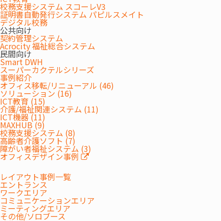
参加
校務支援システム スコーレV3
開催当日にお送りします
URL
証明書自動発行システム パピルスメイト
デジタル校務
公共向け
各企業の総務ご担当者様、企画ご担当者様
契約管理システム
対
Acrocity 福祉総合システム
※競合にあたる企業様はお申込みをお断りさせ
象
民間向け
ていただきます。
Smart DWH
スーパーカクテルシリーズ
事例紹介
無料/YouTubeにて配信 お申込み締め切り:4月
オフィス移転/リニューアル (46)
17日（木）12:00まで
ソリューション (16)
ICT教育 (15)
聴
※セキュリティの関係上、YouTubeの視聴がで
介護/福祉関連システム (11)
講
きない場合がございます。お客さま社内で視聴さ
ICT機器 (11)
れる場合、YouTubeの視聴が可能か事前にご確
MAXHUB (9)
校務支援システム (8)
認をお願いいたします。
高齢者介護ソフト (7)
障がい者福祉システム (3)
オフィスデザイン事例
主
株式会社内田洋行
催
レイアウト事例一覧
エントランス
お問
ウチダエスコ株式会社
ワークエリア
コミュニケーションエリア
い合
TEL:03-5639-2263
ミーティングエリア
わせ
担当:桑原
その他/ソロブース