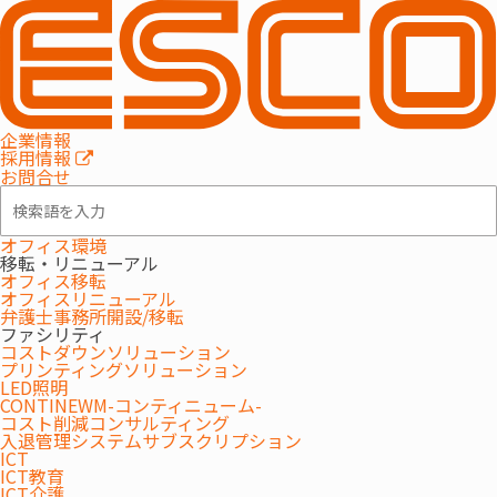
セミナー/イベント
2025.04.02
企業情報
採用情報
第184回オフィス移転セミナー
お問合せ
【2025年4月17日開催】【WEBセミナー】
オフィス環境
移転・リニューアル
オフィス移転
オフィスリニューアル
弁護士事務所開設/移転
ファシリティ
コストダウンソリューション
プリンティングソリューション
LED照明
CONTINEWM-コンティニューム-
コスト削減コンサルティング
これまでのべ1万名以上の方にご参加をいただいている、オフィス
入退管理システムサブスクリプション
移転セミナー。
ICT
ICT教育
「適正なオフィス面積とは？」「移転業務の負荷を減らすに
ICT介護