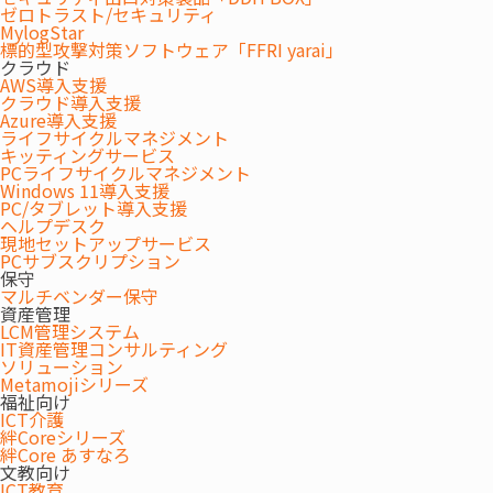
向』
ゼロトラスト/セキュリティ
MylogStar
13:30～
～どうなるオフィスマーケット～
標的型攻撃対策ソフトウェア「FFRI yarai」
14:00
クラウド
講師:三鬼商事株式会社
AWS導入支援
クラウド導入支援
営業統括部 部長
松井 仁
氏
Azure導入支援
ライフサイクルマネジメント
キッティングサービス
『変革を促す「オフィスづくり」の進め
PCライフサイクルマネジメント
方』
Windows 11導入支援
～EVP実現に向けたプロジェクトマネジメ
PC/タブレット導入支援
14:00～
ヘルプデスク
ント～
14:40
現地セットアップサービス
PCサブスクリプション
講師:パワープレイス株式会社
保守
マルチベンダー保守
エンジニアリングセンター
平野 大輔
氏
資産管理
LCM管理システム
IT資産管理コンサルティング
開催概要
ソリューション
Metamojiシリーズ
福祉向け
ICT介護
日
2025年4月17日（木）13:30～14:40
絆Coreシリーズ
時
絆Core あすなろ
文教向け
ICT教育