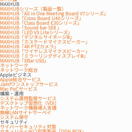
は？」「働き方を見直すには？」 オフィス移転に係わる様々な課
MAXHUB
MAXHUBシリーズ（製品一覧）
題に着目し、その解決策を中心に、今まで培った数々の経験や実
MAXHUB「All in One Meeting Board V7シリーズ」
績に基づくノウハウをお伝えいたします。
MAXHUB「Cross Board U40シリーズ」
MAXHUB「Class Board E30シリーズ」
MAXHUB「Sound bar SEⅡ 」
このような方におすすめ
MAXHUB「LED V3 Liteシリーズ」
MAXHUB「デジタルサイネージⅢ」
MAXHUB「カスケードマイクスピーカー」
MAXHUB「4K PTZカメラ」
賃貸オフィス市場の変動状況についてご興味のある方
MAXHUB「ワイヤレスマイクスピーカー」
MAXHUB「ミラーリングディスプレイⅢ」
オフィスレイアウト変更、移転、増床・減床をご計画/ご検討
MAXHUB「XBar U50」
ネットワーク
中の方
ネットワーク総合
Appleビジネス
オフィス移転のプロジェクトマネジメント（PM）について詳
Apple総合サービス
しく知りたい方
Jamfワンストップサービス
Mac PoCサービス
構築・運用
受付は終了しました。
システム運用監視サービス
デスクトップ仮想化（VDI）
セミナープログラム
ネットワーク機器導入支援
無線LANサイトサーベイ
システム保守
セキュリティ
サイバーセキュリティ対策
『知っておきたい賃貸オフィス市場の動
セキュリティ出口対策製品「DDH BOX」