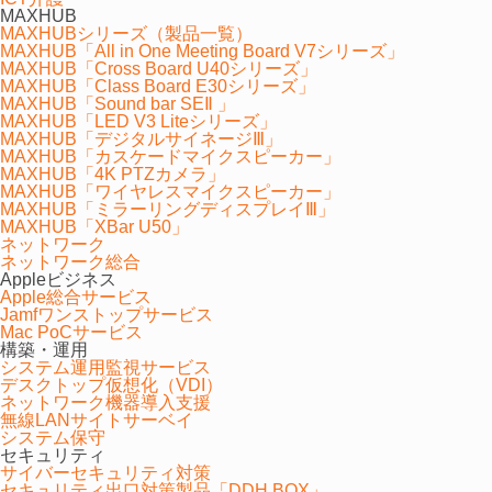
MAXHUB
MAXHUBシリーズ（製品一覧）
MAXHUB「All in One Meeting Board V7シリーズ」
MAXHUB「Cross Board U40シリーズ」
MAXHUB「Class Board E30シリーズ」
MAXHUB「Sound bar SEⅡ 」
MAXHUB「LED V3 Liteシリーズ」
MAXHUB「デジタルサイネージⅢ」
MAXHUB「カスケードマイクスピーカー」
MAXHUB「4K PTZカメラ」
MAXHUB「ワイヤレスマイクスピーカー」
MAXHUB「ミラーリングディスプレイⅢ」
MAXHUB「XBar U50」
ネットワーク
ネットワーク総合
会議進行をスムーズ運営
Appleビジネス
Apple総合サービス
Jamfワンストップサービス
進行係が発表者を指名し、その他は閲覧者など、プレ
Mac PoCサービス
ゼン会議にも最適です。
構築・運用
システム運用監視サービス
デスクトップ仮想化（VDI）
ネットワーク機器導入支援
無線LANサイトサーベイ
システム保守
セキュリティ
サイバーセキュリティ対策
セキュリティ出口対策製品「DDH BOX」