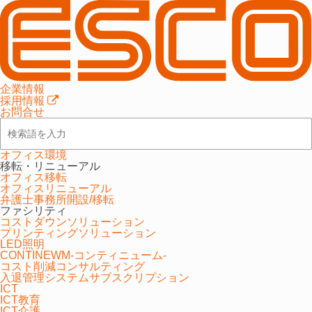
MetaMoJi Share for Business
企業情報
採用情報
お問合せ
次世代ペーパーレスアプリケーション
オフィス環境
移転・リニューアル
オフィス移転
オフィスリニューアル
弁護士事務所開設/移転
MetaMoJi Share for Business
の特長
ファシリティ
コストダウンソリューション
プリンティングソリューション
LED照明
ブラウザからカンタン配信
CONTINEWM-コンティニューム-
コスト削減コンサルティング
入退管理システムサブスクリプション
PCからでもブラウザから配信OK！1分足らずで会議
ICT
の準備が完了します。
ICT教育
ICT介護