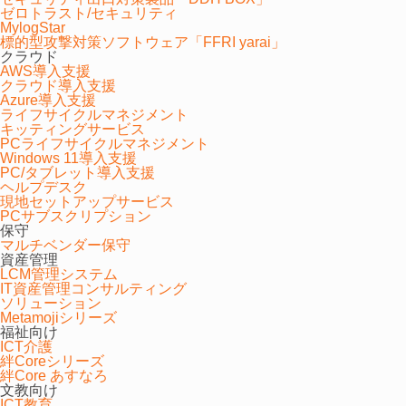
ゼロトラスト/セキュリティ
MylogStar
標的型攻撃対策ソフトウェア「FFRI yarai」
クラウド
AWS導入支援
クラウド導入支援
Azure導入支援
ライフサイクルマネジメント
書記モードラクラク議事録
キッティングサービス
PCライフサイクルマネジメント
Windows 11導入支援
書記モードなら自由に白紙ページを追加し、その場で
PC/タブレット導入支援
議事録を共有できます。
ヘルプデスク
現地セットアップサービス
PCサブスクリプション
保守
マルチベンダー保守
資産管理
LCM管理システム
IT資産管理コンサルティング
ソリューション
Metamojiシリーズ
福祉向け
ICT介護
絆Coreシリーズ
絆Core あすなろ
文教向け
ICT教育