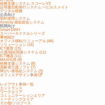
校務支援システム スコーレV3
全員でポイント＆メモ書き
証明書自動発行システム パピルスメイト
デジタル校務
公共向け
参加者全員が同時にポイント＆メモ書きでき、伝えた
契約管理システム
いことを確実に伝え合えます。
Acrocity 福祉総合システム
民間向け
Smart DWH
スーパーカクテルシリーズ
事例紹介
オフィス移転/リニューアル (46)
ソリューション (16)
ICT教育 (15)
介護/福祉関連システム (11)
ICT機器 (11)
MAXHUB (9)
校務支援システム (8)
高齢者介護ソフト (7)
障がい者福祉システム (3)
オフィスデザイン事例
レイアウト事例一覧
自分だけのメモ
エントランス
ワークエリア
コミュニケーションエリア
紙の資料と同様に、自分だけのメモも残せて後からの
ミーティングエリア
振り返りをサポートします。
その他/ソロブース