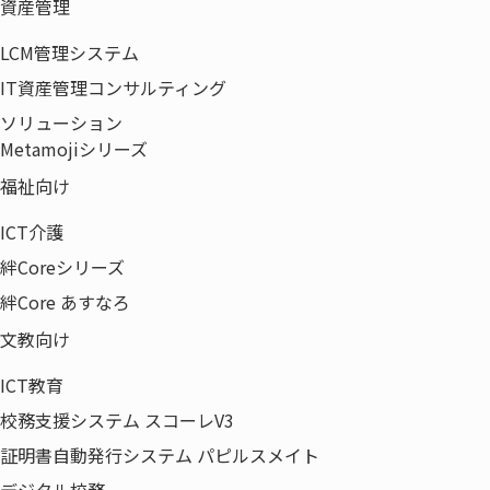
資産管理
会社概要
LCM管理システム
会社沿革
IT資産管理コンサルティング
組織図・役員一覧
ソリューション
取得認証一覧
Metamojiシリーズ
拠点一覧
福祉向け
事業領域
ICT介護
電子公告
絆Coreシリーズ
当社の取り組み
絆Core あすなろ
サステナビリティビジョン
健康経営への取り組み
文教向け
​一般事業主行動計画
ICT教育
中途採用比率の公表
校務支援システム スコーレV3
採用情報
証明書自動発行システム パピルスメイト
ニュース