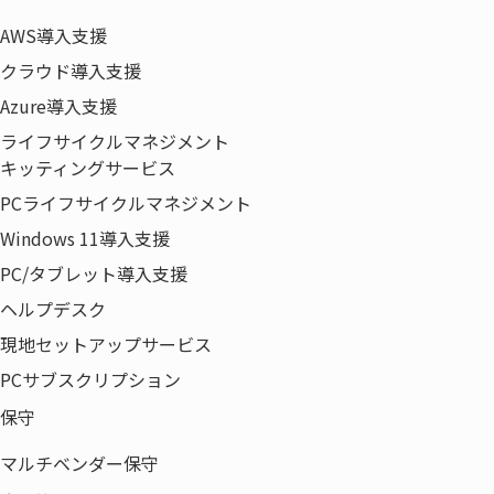
AWS導入支援
クラウド導入支援
Azure導入支援
ライフサイクルマネジメント
製品・サービス
キッティングサービス
オフィス環境
PCライフサイクルマネジメント
ICT
Windows 11導入支援
ネットワーク
PC/タブレット導入支援
ライフサイクルマネジメント
ヘルプデスク
ソリューション
現地セットアップサービス
事例紹介
PCサブスクリプション
特集
保守
企業情報
代表あいさつ
マルチベンダー保守
経営理念・事業ドメイン