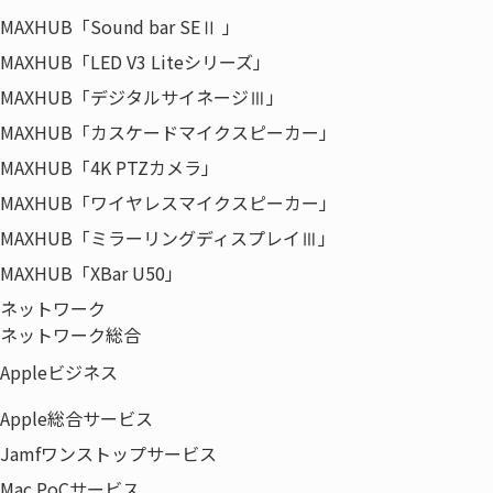
平成10年3月に店頭登録市場に株式を公開しました。
MAXHUB「Sound bar SEⅡ 」
平成25年7月の現物市場の東京証券取引所への統合に伴い、
MAXHUB「LED V3 Liteシリーズ」
東京証券取引所JASDAQ市場に上場しております。
MAXHUB「デジタルサイネージⅢ」
MAXHUB「カスケードマイクスピーカー」
MAXHUB「4K PTZカメラ」
MAXHUB「ワイヤレスマイクスピーカー」
MAXHUB「ミラーリングディスプレイⅢ」
MAXHUB「XBar U50」
HOME
IR情報
よくあるご質問
ネットワーク
ネットワーク総合
Appleビジネス
〒135-0042
Apple総合サービス
東京都江東区木場5-8-40
Jamfワンストップサービス
東京パークサイドビル12F
Mac PoCサービス