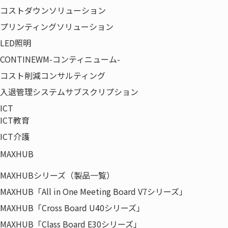
コストダウンソリューション
プリンティングソリューション
ウチダエスコについて
LED照明
CONTINEWM-コンティニューム-
コスト削減コンサルティング
会社が設立されたのはいつですか？
入退管理システムサブスクリプション
ICT
昭和47年11月です。
ICT教育
（株）内田洋行のソフト開発専門の会社として（株）ウチ
ICT介護
ダ・コンピューター・エンジニアリングを設立、昭和62年1
MAXHUB
月にウチダサービス（株）と対等合併して、商号をウチダエ
スコ（株）としました。
MAXHUBシリーズ（製品一覧）
MAXHUB「All in One Meeting Board V7シリーズ」
MAXHUB「Cross Board U40シリーズ」
株式が上場されたのはいつですか？
MAXHUB「Class Board E30シリーズ」