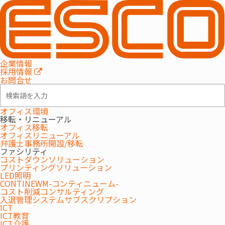
特集事例
企業情報
2025.01.31
採用情報
お問合せ
認定NPO法人 世界の子どもにワクチンを 日本
委員会（JCV）様へ
ワクチンの寄付を行いました
オフィス環境
移転・リニューアル
オフィス移転
オフィスリニューアル
弁護士事務所開設/移転
昨年に引き続き、オフィスシステム事業部 第2営業部にて、トナ
ファシリティ
ー・インクの販売量に応じて売上金額の一部をワクチンの寄付へ
コストダウンソリューション
プリンティングソリューション
充てるキャンペーン（期間：2024年10月1日～11月30日）を実施
LED照明
し、認定NPO法人 世界の子どもにワクチンを 日本委員会（JCV）
CONTINEWM-コンティニューム-
コスト削減コンサルティング
様へ寄付させていただきました。
入退管理システムサブスクリプション
ICT
ICT教育
ICT介護