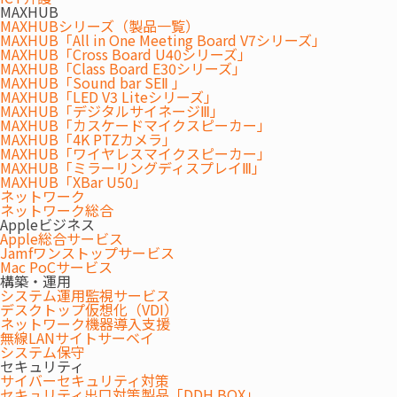
MAXHUB
MAXHUBシリーズ（製品一覧）
MAXHUB「All in One Meeting Board V7シリーズ」
MAXHUB「Cross Board U40シリーズ」
MAXHUB「Class Board E30シリーズ」
MAXHUB「Sound bar SEⅡ 」
MAXHUB「LED V3 Liteシリーズ」
MAXHUB「デジタルサイネージⅢ」
MAXHUB「カスケードマイクスピーカー」
MAXHUB「4K PTZカメラ」
MAXHUB「ワイヤレスマイクスピーカー」
MAXHUB「ミラーリングディスプレイⅢ」
MAXHUB「XBar U50」
ネットワーク
ネットワーク総合
Appleビジネス
Apple総合サービス
（左から）JCV理事長 剱持睦子 様、ウチダエスコ㈱代表取締役社
Jamfワンストップサービス
長 不室克巳
Mac PoCサービス
構築・運用
システム運用監視サービス
デスクトップ仮想化（VDI）
ネットワーク機器導入支援
無線LANサイトサーベイ
システム保守
セキュリティ
サイバーセキュリティ対策
セキュリティ出口対策製品「DDH BOX」