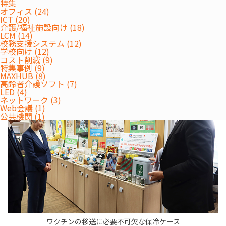
特集
オフィス (24)
ICT (20)
介護/福祉施設向け (18)
LCM (14)
校務支援システム (12)
学校向け (12)
コスト削減 (9)
特集事例 (9)
MAXHUB (8)
高齢者介護ソフト (7)
LED (4)
ネットワーク (3)
Web会議 (1)
公共機関 (1)
ワクチンの移送に必要不可欠な保冷ケース