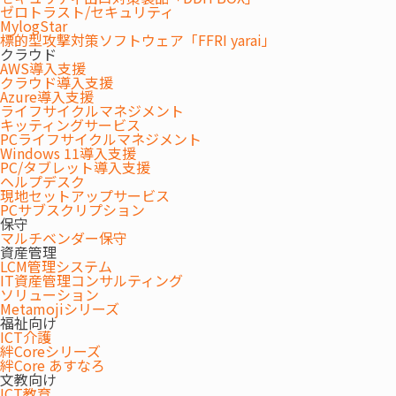
ゼロトラスト/セキュリティ
MylogStar
標的型攻撃対策ソフトウェア「FFRI yarai」
クラウド
AWS導入支援
クラウド導入支援
Azure導入支援
ライフサイクルマネジメント
キッティングサービス
PCライフサイクルマネジメント
Windows 11導入支援
PC/タブレット導入支援
JCV 様の活動展示物見学の様子
ヘルプデスク
現地セットアップサービス
PCサブスクリプション
JCV 様の活動
保守
マルチベンダー保守
「世界の子どもにワクチンを 日本委員会（JCV）」様は、未来あ
資産管理
LCM管理システム
る小さな命を救うために、UNICEFと連携し、子どもたちにワクチ
IT資産管理コンサルティング
ンを贈っている認定NPO法人です。
ソリューション
Metamojiシリーズ
福祉向け
世界では1日に4,000人、時間にして20秒に1人の赤ちゃんや子ども
ICT介護
絆Coreシリーズ
がワクチンがないために命を落としています。こうした子どもた
絆Core あすなろ
文教向け
ちにワクチンを届け、子どもの未来を守る活動「子どもワクチン
ICT教育