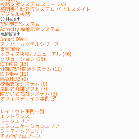
支援」を行っています。1994年の創設当時、定期的な予防接種が
校務支援システム スコーレV3
証明書自動発行システム パピルスメイト
各地に広がり、安価なワクチン購入ができる環境が整いつつあり
デジタル校務
ます。しかし、子どもの命を脅かす感染症は、いまだに開発途上
公共向け
契約管理システム
国の大きな脅威となっています。JCV 様はUNICEFと連携し、ミャ
Acrocity 福祉総合システム
ンマーやラオス、ブータン、バヌアツなど様々な国の子どもたち
民間向け
Smart DWH
にワクチンを届けています。
スーパーカクテルシリーズ
また、子どもワクチン支援に限らず、大規模災害によって被災した
事例紹介
オフィス移転/リニューアル (46)
子どもたちのための支援活動も行っています。
ソリューション (16)
ICT教育 (15)
介護/福祉関連システム (11)
ICT機器 (11)
MAXHUB (9)
校務支援システム (8)
高齢者介護ソフト (7)
障がい者福祉システム (3)
オフィスデザイン事例
レイアウト事例一覧
エントランス
ワークエリア
コミュニケーションエリア
ミーティングエリア
その他/ソロブース