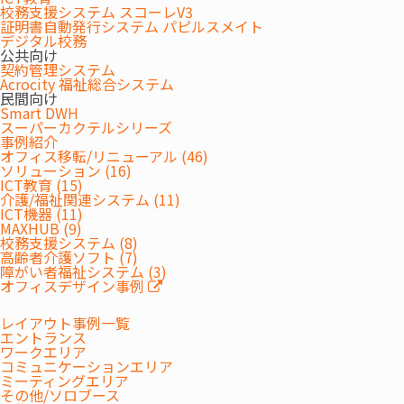
校務支援システム スコーレV3
証明書自動発行システム パピルスメイト
デジタル校務
公共向け
契約管理システム
Acrocity 福祉総合システム
民間向け
Smart DWH
スーパーカクテルシリーズ
事例紹介
オフィス移転/リニューアル (46)
キャスター付きのテーブル、チェアで、研修やミーティングなどの
ソリューション (16)
利用シーン、参加人数にあわせて手軽にレイアウトを変更できま
ICT教育 (15)
介護/福祉関連システム (11)
す。
ICT機器 (11)
②利用しない時は場所をとらずにたためるテーブル
MAXHUB (9)
校務支援システム (8)
とチェア
高齢者介護ソフト (7)
障がい者福祉システム (3)
オフィスデザイン事例
レイアウト事例一覧
エントランス
ワークエリア
コミュニケーションエリア
ミーティングエリア
その他/ソロブース