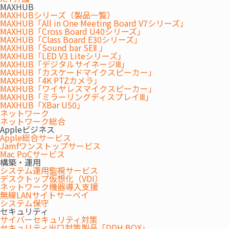
MAXHUB
MAXHUBシリーズ（製品一覧）
MAXHUB「All in One Meeting Board V7シリーズ」
MAXHUB「Cross Board U40シリーズ」
MAXHUB「Class Board E30シリーズ」
MAXHUB「Sound bar SEⅡ 」
MAXHUB「LED V3 Liteシリーズ」
MAXHUB「デジタルサイネージⅢ」
レクチャー&プレゼンテーション
カンファレンス
MAXHUB「カスケードマイクスピーカー」
MAXHUB「4K PTZカメラ」
MAXHUB「ワイヤレスマイクスピーカー」
MAXHUB「ミラーリングディスプレイⅢ」
MAXHUB「XBar U50」
ネットワーク
ネットワーク総合
Appleビジネス
Apple総合サービス
Jamfワンストップサービス
Mac PoCサービス
構築・運用
システム運用監視サービス
デスクトップ仮想化（VDI）
ネットワーク機器導入支援
無線LANサイトサーベイ
システム保守
セキュリティ
グループワーク
サイバーセキュリティ対策
セキュリティ出口対策製品「DDH BOX」