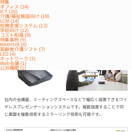
特集
オフィス (24)
ICT (20)
収納する際には、複数のテーブルやチェアを持ち上げることなく
介護/福祉施設向け (18)
LCM (14)
スタックできますので、スペースを有効に使えます。
校務支援システム (12)
③PC画面をモニターやプロジェクターに無線で簡
学校向け (12)
コスト削減 (9)
単に投影。
特集事例 (9)
MAXHUB (8)
高齢者介護ソフト (7)
LED (4)
ネットワーク (3)
Web会議 (1)
公共機関 (1)
社内の会議室、ミーティングスペースなどで幅広く設置できるワイ
ヤレスプレゼンテーションシステムです。複数設置することで同
じ画面を複数投影するミラーリング投影も可能です。