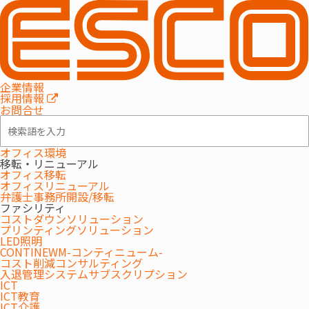
オフィス
企業情報
2019.04.26
採用情報
お問合せ
可変する会議室で社内外コミュニケーション
もUP!
オフィス環境
移転・リニューアル
オフィス移転
利用目的に応じて会議室を効果的に活用するための
オフィスリニューアル
什器・ICT機器とは？
弁護士事務所開設/移転
ファシリティ
コストダウンソリューション
プリンティングソリューション
企業における会議室の利用用途は、会議だけではありません。
LED照明
CONTINEWM-コンティニューム-
ワークショップやロールプレイングを交えた利用スタイルが増え
コスト削減コンサルティング
てきており、
入退管理システムサブスクリプション
ICT
1日の中で用途に応じて様々なレイアウト変更に対応できる会議室
ICT教育
が求められています。
ICT介護