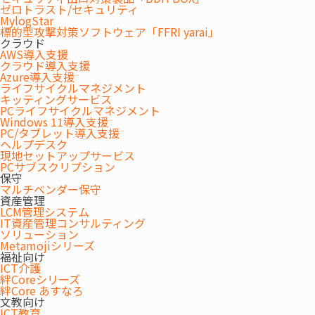
ゼロトラスト/セキュリティ
MylogStar
目次
標的型攻撃対策ソフトウェア「FFRI yarai」
クラウド
人数に合わせてレイアウト変更が容易な家具
AWS導入支援
クラウド導入支援
利用しない時は場所をとらずにたためるテーブルとチェア
Azure導入支援
ライフサイクルマネジメント
PC画面をモニターやプロジェクターに無線で簡単に投
キッティングサービス
影。
PCライフサイクルマネジメント
Windows 11導入支援
ICカードをかざすだけ！ホワイトボードの内容をメールで
PC/タブレット導入支援
送信。
ヘルプデスク
現地セットアップサービス
業界初！社員証ワンタッチでメール送信！
PCサブスクリプション
高いセキュリティ
保守
マルチベンダー保守
電子データ以外を投影してプレゼンテーションを効果的
資産管理
に。
LCM管理システム
IT資産管理コンサルティング
ペーパーレス会議で資料の準備と共有を簡単に。
ソリューション
Metamojiシリーズ
①人数に合わせてレイアウト変更が容易な家具
福祉向け
ICT介護
絆Coreシリーズ
絆Core あすなろ
文教向け
ICT教育