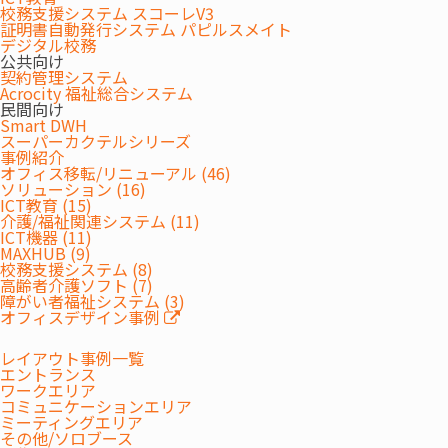
校務支援システム スコーレV3
証明書自動発行システム パピルスメイト
デジタル校務
公共向け
契約管理システム
Acrocity 福祉総合システム
民間向け
Smart DWH
スーパーカクテルシリーズ
事例紹介
オフィス移転/リニューアル (46)
ソリューション (16)
ICT教育 (15)
介護/福祉関連システム (11)
ICT機器 (11)
MAXHUB (9)
校務支援システム (8)
高齢者介護ソフト (7)
障がい者福祉システム (3)
オフィスデザイン事例
レイアウト事例一覧
エントランス
ワークエリア
コミュニケーションエリア
ミーティングエリア
その他/ソロブース