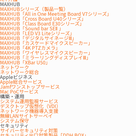
MAXHUB
MAXHUBシリーズ（製品一覧）
MAXHUB「All in One Meeting Board V7シリーズ」
MAXHUB「Cross Board U40シリーズ」
MAXHUB「Class Board E30シリーズ」
MAXHUB「Sound bar SEⅡ 」
MAXHUB「LED V3 Liteシリーズ」
MAXHUB「デジタルサイネージⅢ」
MAXHUB「カスケードマイクスピーカー」
MAXHUB「4K PTZカメラ」
MAXHUB「ワイヤレスマイクスピーカー」
MAXHUB「ミラーリングディスプレイⅢ」
MAXHUB「XBar U50」
ネットワーク
ネットワーク総合
Appleビジネス
Apple総合サービス
Jamfワンストップサービス
Mac PoCサービス
構築・運用
システム運用監視サービス
デスクトップ仮想化（VDI）
ネットワーク機器導入支援
無線LANサイトサーベイ
システム保守
セキュリティ
サイバーセキュリティ対策
セキュリティ出口対策製品「DDH BOX」