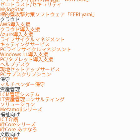
ゼロトラスト/セキュリティ
MylogStar
標的型攻撃対策ソフトウェア「FFRI yarai」
クラウド
AWS導入支援
クラウド導入支援
Azure導入支援
ライフサイクルマネジメント
キッティングサービス
PCライフサイクルマネジメント
Windows 11導入支援
PC/タブレット導入支援
ヘルプデスク
現地セットアップサービス
PCサブスクリプション
保守
マルチベンダー保守
資産管理
LCM管理システム
IT資産管理コンサルティング
ソリューション
Metamojiシリーズ
福祉向け
ICT介護
絆Coreシリーズ
絆Core あすなろ
文教向け
ICT教育