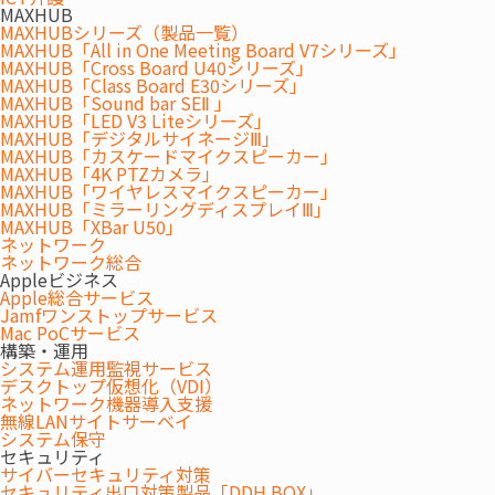
は？」「働き方を見直すには？」 オフィス移転に係わる様々な課
MAXHUB
MAXHUBシリーズ（製品一覧）
題に着目し、その解決策を中心に、今まで培った数々の経験や実
MAXHUB「All in One Meeting Board V7シリーズ」
績に基づくノウハウをお伝えいたします。
MAXHUB「Cross Board U40シリーズ」
MAXHUB「Class Board E30シリーズ」
MAXHUB「Sound bar SEⅡ 」
このような方におすすめ
MAXHUB「LED V3 Liteシリーズ」
MAXHUB「デジタルサイネージⅢ」
MAXHUB「カスケードマイクスピーカー」
MAXHUB「4K PTZカメラ」
賃貸オフィス市場の変動状況についてご興味のある方
MAXHUB「ワイヤレスマイクスピーカー」
MAXHUB「ミラーリングディスプレイⅢ」
オフィスレイアウト変更、移転、増床・減床をご計画/ご検討
MAXHUB「XBar U50」
ネットワーク
中の方
ネットワーク総合
Appleビジネス
オフィス移転のプロジェクトマネジメント（PM）について詳
Apple総合サービス
しく知りたい方
Jamfワンストップサービス
Mac PoCサービス
構築・運用
受付は終了しました。
システム運用監視サービス
デスクトップ仮想化（VDI）
セミナープログラム
ネットワーク機器導入支援
無線LANサイトサーベイ
システム保守
セキュリティ
サイバーセキュリティ対策
『知っておきたい賃貸オフィス市場の動
セキュリティ出口対策製品「DDH BOX」