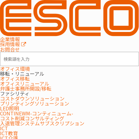
セミナー/イベント
2025.08.28
企業情報
採用情報
第187回オフィス移転セミナー
お問合せ
【2025年9月25日開催】【 WEBセミナー】
オフィス環境
移転・リニューアル
オフィス移転
オフィスリニューアル
弁護士事務所開設/移転
ファシリティ
コストダウンソリューション
プリンティングソリューション
LED照明
CONTINEWM-コンティニューム-
コスト削減コンサルティング
これまでのべ1万名以上の方にご参加をいただいている、オフィス
入退管理システムサブスクリプション
移転セミナー。
ICT
ICT教育
「適正なオフィス面積とは？」「移転業務の負荷を減らすに
ICT介護