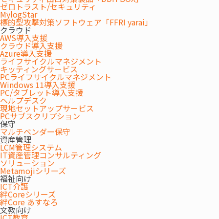
向』
ゼロトラスト/セキュリティ
MylogStar
13:30～
～どうなるオフィスマーケット～
標的型攻撃対策ソフトウェア「FFRI yarai」
14:00
クラウド
講師:三鬼商事株式会社
AWS導入支援
クラウド導入支援
営業統括部 部長
松井 仁
氏
Azure導入支援
ライフサイクルマネジメント
キッティングサービス
『変革を促す「オフィスづくり」の進め
PCライフサイクルマネジメント
方』
Windows 11導入支援
～EVP実現に向けたプロジェクトマネジメ
PC/タブレット導入支援
ヘルプデスク
14:00～
ント～
現地セットアップサービス
14:40
PCサブスクリプション
講師:パワープレイス株式会社
保守
マルチベンダー保守
エンジニアリングセンター 部長
平野
資産管理
大輔
氏
LCM管理システム
IT資産管理コンサルティング
ソリューション
開催概要
Metamojiシリーズ
福祉向け
ICT介護
絆Coreシリーズ
日時
2025年9月25日（木）13:30～14:40
絆Core あすなろ
文教向け
ICT教育