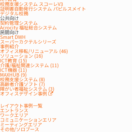
参加
校務支援システム スコーレV3
開催当日にお送りします
URL
証明書自動発行システム パピルスメイト
デジタル校務
公共向け
各企業の総務ご担当者様、企画ご担当者様
契約管理システム
Acrocity 福祉総合システム
対象
※競合にあたる企業様はお申込みをお断りさせ
民間向け
ていただきます。
Smart DWH
スーパーカクテルシリーズ
事例紹介
無料/YouTubeにて配信 お申込み締め切り:9月
オフィス移転/リニューアル (46)
25日（木）12:00まで
ソリューション (16)
ICT教育 (15)
※セキュリティの関係上、YouTubeの視聴がで
聴講
介護/福祉関連システム (11)
きない場合がございます。お客さま社内で視聴さ
ICT機器 (11)
れる場合、YouTubeの視聴が可能か事前にご確
MAXHUB (9)
校務支援システム (8)
認をお願いいたします。
高齢者介護ソフト (7)
障がい者福祉システム (3)
オフィスデザイン事例
主催
株式会社内田洋行
レイアウト事例一覧
お問
ウチダエスコ株式会社
エントランス
い合
TEL:03-5639-2263
ワークエリア
コミュニケーションエリア
わせ
担当:島倉
ミーティングエリア
その他/ソロブース