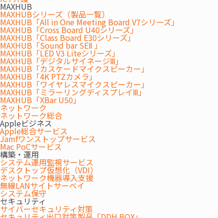
MAXHUB
MAXHUBシリーズ（製品一覧）
特長
MAXHUB「All in One Meeting Board V7シリーズ」
MAXHUB「Cross Board U40シリーズ」
FEATURES
MAXHUB「Class Board E30シリーズ」
MAXHUB「Sound bar SEⅡ 」
MAXHUB「LED V3 Liteシリーズ」
MAXHUB「デジタルサイネージⅢ」
MAXHUB「カスケードマイクスピーカー」
MAXHUB「4K PTZカメラ」
MAXHUB「ワイヤレスマイクスピーカー」
MAXHUB「ミラーリングディスプレイⅢ」
MAXHUB「XBar U50」
ネットワーク
ネットワーク総合
Appleビジネス
Apple総合サービス
Jamfワンストップサービス
Mac PoCサービス
構築・運用
システム運用監視サービス
デスクトップ仮想化（VDI）
ネットワーク機器導入支援
無線LANサイトサーベイ
システム保守
訪問サービス事業所様向けシステム
セキュリティ
サイバーセキュリティ対策
セキュリティ出口対策製品「DDH BOX」
絆Core 居宅支援システムは、訪問サービス事業所様の課