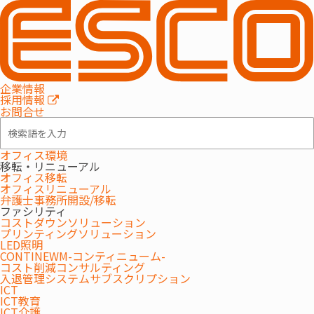
MENU
企業情報
採用情報
お問合せ
オフィス環境
移転・リニューアル
オフィス移転
オフィスリニューアル
絆
Core
居宅支援
システム
（訪問
弁護士事務所開設/移転
ファシリティ
コストダウンソリューション
サービス）
プリンティングソリューション
LED照明
【利用者管理】【訪問介護計画】【サービス管理】
CONTINEWM-コンティニューム-
コスト削減コンサルティング
【ケア記録】【請求管理】
入退管理システムサブスクリプション
ICT
ICT教育
ICT介護