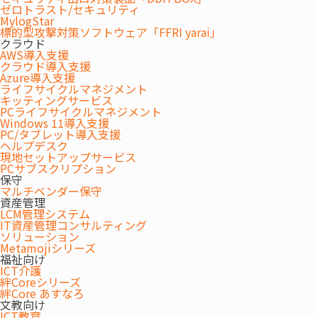
ゼロトラスト/セキュリティ
題解決と生産性向上をICTでご支援します。利用者の予
MylogStar
定・実績から、訪問介護計画、訪問先でのケア記録、請求
標的型攻撃対策ソフトウェア「FFRI yarai」
クラウド
管理まで幅広い業務を網羅しています。
AWS導入支援
クラウド導入支援
Azure導入支援
ライフサイクルマネジメント
キッティングサービス
PCライフサイクルマネジメント
Windows 11導入支援
PC/タブレット導入支援
ヘルプデスク
現地セットアップサービス
PCサブスクリプション
保守
マルチベンダー保守
資産管理
LCM管理システム
IT資産管理コンサルティング
ソリューション
Metamojiシリーズ
福祉向け
ICT介護
絆Coreシリーズ
モバイル対応で効率的に業務を支援
絆Core あすなろ
文教向け
ICT教育
モバイル対応で訪問スケジュールの確認やケア記録の入力