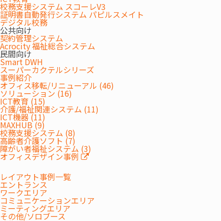
校務支援システム スコーレV3
などを効率化し、働き方改革をご支援します。絆Coreは安
証明書自動発行システム パピルスメイト
デジタル校務
心して長くご利用いただける介護ソフトとして、使いやす
公共向け
さにこだわりお客さまの業務をサポートします。
契約管理システム
Acrocity 福祉総合システム
民間向け
Smart DWH
スーパーカクテルシリーズ
事例紹介
オフィス移転/リニューアル (46)
ソリューション (16)
資料請求
ICT教育 (15)
介護/福祉関連システム (11)
ICT機器 (11)
REQUEST DOCUMENTS
MAXHUB (9)
校務支援システム (8)
高齢者介護ソフト (7)
障がい者福祉システム (3)
資料請求
オフィスデザイン事例
レイアウト事例一覧
エントランス
ワークエリア
コミュニケーションエリア
ミーティングエリア
概要
その他/ソロブース