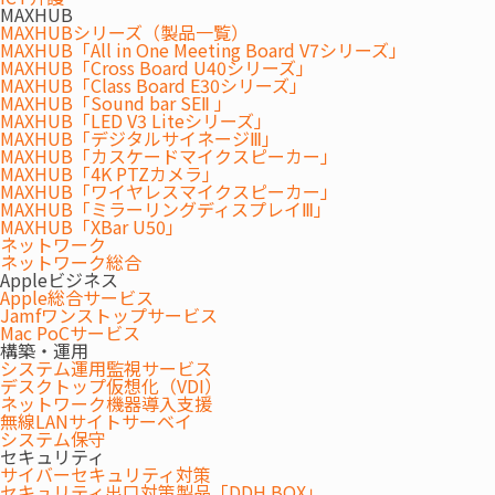
MAXHUB
MAXHUBシリーズ（製品一覧）
MAXHUB「All in One Meeting Board V7シリーズ」
MAXHUB「Cross Board U40シリーズ」
MAXHUB「Class Board E30シリーズ」
MAXHUB「Sound bar SEⅡ 」
MAXHUB「LED V3 Liteシリーズ」
MAXHUB「デジタルサイネージⅢ」
[1/10]エントランス
MAXHUB「カスケードマイクスピーカー」
MAXHUB「4K PTZカメラ」
MAXHUB「ワイヤレスマイクスピーカー」
MAXHUB「ミラーリングディスプレイⅢ」
MAXHUB「XBar U50」
ネットワーク
ネットワーク総合
Appleビジネス
Apple総合サービス
Jamfワンストップサービス
Mac PoCサービス
「オフィス×ICT」でオフィス環境全体の利便性を
構築・運用
システム運用監視サービス
向上
デスクトップ仮想化（VDI）
ネットワーク機器導入支援
無線LANサイトサーベイ
システム保守
セキュリティ
お客さまの課題
サイバーセキュリティ対策
セキュリティ出口対策製品「DDH BOX」