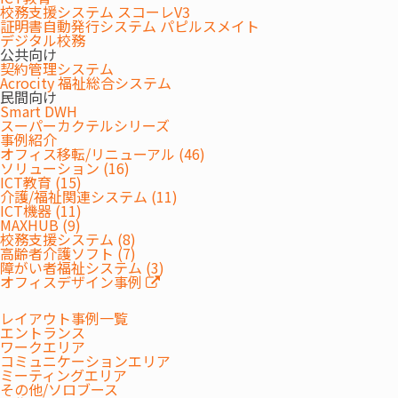
校務支援システム スコーレV3
ク環境の設計・構築
証明書自動発行システム パピルスメイト
業務効率の向上に繋がるICTツールの導入
デジタル校務
公共向け
契約管理システム
Acrocity 福祉総合システム
民間向け
Smart DWH
スーパーカクテルシリーズ
事例紹介
オフィス移転/リニューアル (46)
ソリューション (16)
ICT教育 (15)
執務スペース
×
AzureVDI・ネットワーク構築
介護/福祉関連システム (11)
ICT機器 (11)
セキュリティが確保できるシンクライアントPCを設置し、AzureVDIを導入す
MAXHUB (9)
ることで、場所や端末を選ばずに自由に勤務ができるABW（Activity Based
校務支援システム (8)
Working）を実現。社員のワークライフバランスの向上を目指します。
高齢者介護ソフト (7)
また、拠点同士でスムーズにコミュニケーションが取れるよう、企業全体の
障がい者福祉システム (3)
ネットワークも構築させていただきました。
オフィスデザイン事例
レイアウト事例一覧
エントランス
ワークエリア
コミュニケーションエリア
ミーティングエリア
その他/ソロブース