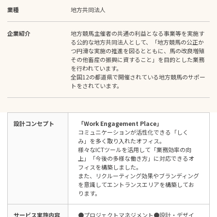
業種
地方共同法人
企業紹介
地方競馬主催者の共通の利益となる事業等を実施す
る公的な地方共同法人として、「地方競馬の公正か
つ円滑な実施の推進を図るとともに、馬の改良増殖
その他畜産の振興に資すること」を目的とした業務
を行われています。
全国12の都道県で開催されている地方競馬のサポー
トをされています。
設計コンセプト
「Work Engagement Place」
コミュニケーションが活性化できる「しく
み」を多く取り入れたオフィス。
様々なICTツールを活用して「業務効率の向
上」「今後の多様な働き方」に対応できるオ
フィスを構築しました。
また、リクルーティング効果やブランディング
を意識してエントランスエリアを構築してお
ります。
サービス実施内容
●プロジェクトマネジメント●設計・デザイ