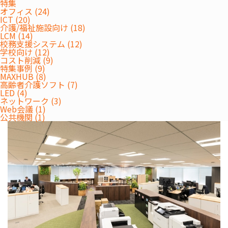
特集
オフィス (24)
ICT (20)
介護/福祉施設向け (18)
LCM (14)
校務支援システム (12)
学校向け (12)
コスト削減 (9)
特集事例 (9)
MAXHUB (8)
高齢者介護ソフト (7)
LED (4)
ネットワーク (3)
Web会議 (1)
公共機関 (1)