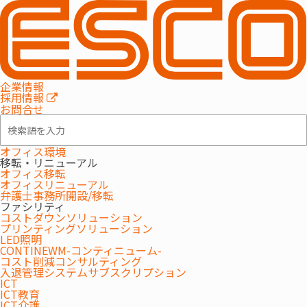
ICT機器
MAXHUB
オフィス移転/リニューアル
企業情報
地方競馬全国協会 様
採用情報
お問合せ
オフィス移転/リニューアル事例紹介
2024.07.04
オフィス環境
移転・リニューアル
「Work Engagement Place」
オフィス移転
オフィスリニューアル
コミュニケーションが活性化できる「しく
弁護士事務所開設/移転
ファシリティ
み」を多く取り入れたオフィス。
コストダウンソリューション
プリンティングソリューション
LED照明
CONTINEWM-コンティニューム-
コスト削減コンサルティング
入退管理システムサブスクリプション
ICT
ICT教育
ICT介護