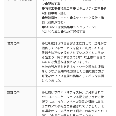
ン●配線工事
●内装工事●植栽工事●セキュリティ工事●新
規什器●引っ越し
●無線電波サーベイ●ネットワーク設計・構
築（別拠点含む）
●AzureVDI環境構築●シンクライアント
PC180台導入●AV/ICT設備工事
営業の声
移転を検討されるお客さまに対して、当社がご
提供しているサービスを全てご利用いただき
移転先決定の支援をさせていただくところか
ら始まり、完了するまで1年半以上携わらせて
いただき貴重な経験となりました。
当社の強みでもあるネットワーク部隊と連携
をとりながらABWを意識した自由な働き方が
可能なオフィス空間の構築として希少な事例
となりました。
設計の声
移転前はフロア（オフィス棟）が分断されて
おりコミュニケーション不足を感じさせる状
況でした。また、スペース効率の問題もあり、
１フロアで移転をご希望されていました。 ビ
ル選定からご支援させて頂き、お客さまとも円
滑にご支援が出来たと思っております。