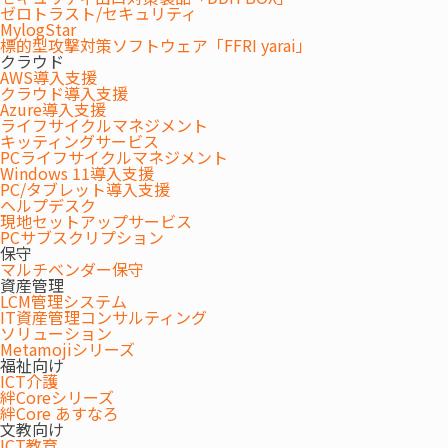
働き方改革の推進に向けて、社員のワークライフバランスの
ゼロトラスト/セキュリティ
MylogStar
向上と効率性・生産性の高い業務遂行を実現したい
標的型攻撃対策ソフトウェア「FFRI yarai」
リクルーティング効果やブランディングを意識したい
クラウド
AWS導入支援
クラウド導入支援
Azure導入支援
ライフサイクルマネジメント
キッティングサービス
PCライフサイクルマネジメント
Windows 11導入支援
オフィス面の支援
PC/タブレット導入支援
ヘルプデスク
多様な働き方に対応できるエリアの構築
現地セットアップサービス
PCサブスクリプション
社員同士の接点を多く生み出す「しくみ」
保守
マルチベンダー保守
資産管理
LCM管理システム
IT資産管理コンサルティング
ソリューション
Metamojiシリーズ
福祉向け
ICT介護
絆Coreシリーズ
ICT面の支援
絆Core あすなろ
文教向け
どこでもセキュアな環境で働けるAzureVDI環境とネットワー
ICT教育