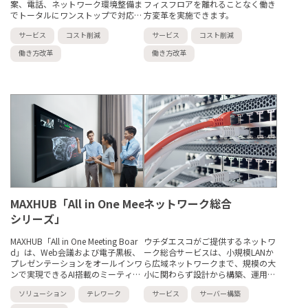
案、電話、ネットワーク環境整備ま
フィスフロアを離れることなく働き
でトータルにワンストップで対応い
方変革を実施できます。
たします。
サービス
コスト削減
サービス
コスト削減
働き方改革
働き方改革
MAXHUB「All in One Meeting Board V6 CF
ネットワーク総合
シリーズ」
MAXHUB「All in One Meeting Boar
ウチダエスコがご提供するネットワ
d」は、Web会議および電子黒板、
ーク総合サービスは、小規模LANか
プレゼンテーションをオールインワ
ら広域ネットワークまで、規模の大
ンで実現できるAI搭載のミーティン
小に関わらず設計から構築、運用・
グボードです。会議に必要なハード
サポートまでをご提供いたします。
ソリューション
テレワーク
サービス
サーバー構築
ウェア、...
お客さまのビジネスにおけるさまざ
まな...