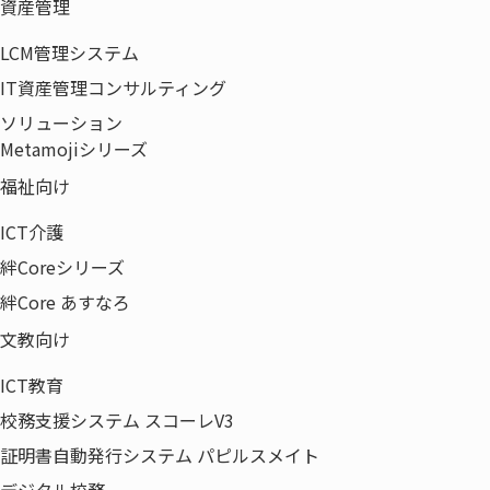
資産管理
る4賞などの表彰制度の適用によるCXの創造が成果を上げて
LCM管理システム
いることを確認できた。
IT資産管理コンサルティング
ソリューション
Metamojiシリーズ
福祉向け
ICT介護
HOME
おもてなし規格認証
絆Coreシリーズ
絆Core あすなろ
〒135-0042
文教向け
東京都江東区木場5-8-40
ICT教育
東京パークサイドビル12F
校務支援システム スコーレV3
証明書自動発行システム パピルスメイト