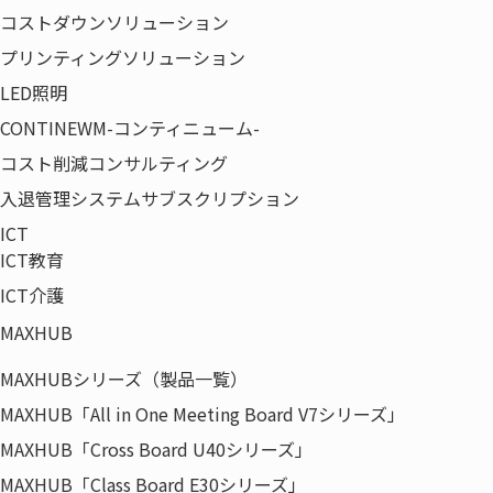
ました。
コストダウンソリューション
プリンティングソリューション
LED照明
おもてなし規格認証とは、経済産業省が2016年8月に創設
CONTINEWM-コンティニューム-
し、
コスト削減コンサルティング
国内のサービス業事業者のサービス品質を「見える化」する
ことにより、
入退管理システムサブスクリプション
サービス産業の活性化・生産性向上及び地域の活性化を目的
ICT
とした認証制度です。
ICT教育
ICT介護
当社はおもてなし規格認証制度の中で、お客さまの期待を超
MAXHUB
えるサービスを提供し、
設備面や非属人的サービスにおいて一定品質を保つ事業者に
MAXHUBシリーズ（製品一覧）
付与される「金認証☆」を取得しました。
MAXHUB「All in One Meeting Board V7シリーズ」
MAXHUB「Cross Board U40シリーズ」
MAXHUB「Class Board E30シリーズ」