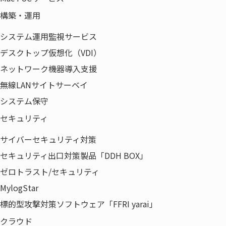
構築・運用
システム運用監視サービス
デスクトップ仮想化（VDI）
ネットワーク機器導入支援
無線LANサイトサーベイ
審査認証
金認証☆（確認項目15）
システム保守
種類
セキュリティ
サイバーセキュリティ対策
顧客種類
国内向け
セキュリティ出口対策製品「DDH BOX」
対象従業
670名（パートタイマーなど含む）
ゼロトラスト/セキュリティ
員数
MylogStar
標的型攻撃対策ソフトウェア「FFRI yarai」
業種
サービス業（他に分類されるものを除く）
クラウド