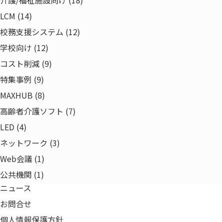
介護/福祉施設向け (18)
会社沿革
LCM (14)
組織図・役員一覧
校務支援システム (12)
取得認証一覧
学校向け (12)
拠点一覧
コスト削減 (9)
事業領域
特集事例 (9)
電子公告
MAXHUB (8)
当社の取り組み
サステナビリティビジョン
高齢者介護ソフト (7)
健康経営への取り組み
LED (4)
​一般事業主行動計画
ネットワーク (3)
中途採用比率の公表
Web会議 (1)
採用情報
公共機関 (1)
ニュース
お問合せ
個人情報保護方針