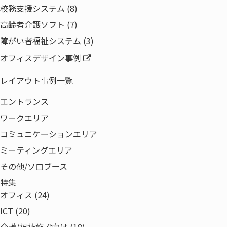
校務支援システム (8)
高齢者介護ソフト (7)
障がい者福祉システム (3)
製品・サービス
オフィス環境
オフィスデザイン事例
ICT
レイアウト事例一覧
ネットワーク
エントランス
ライフサイクルマネジメント
ワークエリア
ソリューション
コミュニケーションエリア
事例紹介
ミーティングエリア
特集
その他/ソロブース
企業情報
代表あいさつ
特集
オフィス (24)
経営理念・事業ドメイン
ICT (20)
会社概要