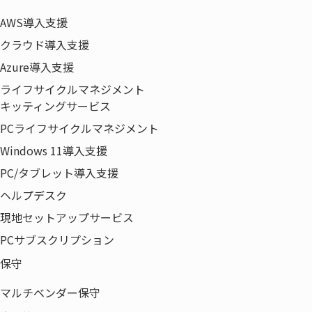
事業体系
単独
AWS導入支援
クラウド導入支援
Azure導入支援
ライフサイクルマネジメント
キッティングサービス
PCライフサイクルマネジメント
審査評価
Windows 11導入支援
従業員の教育やVOC収集と分析、適用において的確なサービ
PC/タブレット導入支援
ス創出が図られていることが確認できた。
ヘルプデスク
現地セットアップサービス
PCサブスクリプション
他社より更に工夫した「顧客の期待を越えるサービス
保守
（エクセレントサービス：卓越した顧客体験とデライ
トをもたらす行為）に向けた活動の確認
マルチベンダー保守
ユーザーの立場からのCX委員会による分析、創造、感謝す