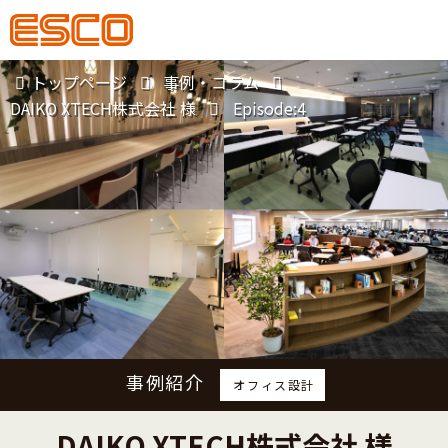
トップページ
事例・コラム
DAIKO XTECH株式会社 様
Episode:4
事例紹介
オフィス設計
DAIKO XTECH株式会社 様