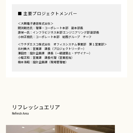
■ 主要プロジェクトメンバー
＜大興電子通信株式会社＞
間渕剛志氏：理事・コーポレート本部 副本部長
源栄一氏：インフラビジネス本部 エンジニアリング部 副部長
小林正樹氏：コーポレート本部 総務グループ チーフ
＜ウチダエスコ株式会社 オフィスシステム事業部 第１営業部＞
北村典大：営業課 課長（プロジェクトリーダー）
澤田忠：設計企画課 課長（一級建築士・デザイナー）
小堀正和：営業課 課長代理（営業担当）
楠本浩昭：設計企画課（現場管理者）
リフレッシュエリア
Refresh Area