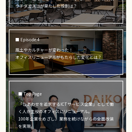
ウチダエスコが果たした役割は？
■ Episode:4
風土やカルチャーが変わった！
オフィスリニューアルがもたらした変化とは？
■ Top Page
「しあわせを追求するICTサービス企業」として働
く人が主役のオフィスにリニューアル。
100年企業をめざし、業務を続けながらの全面改装
を実現。